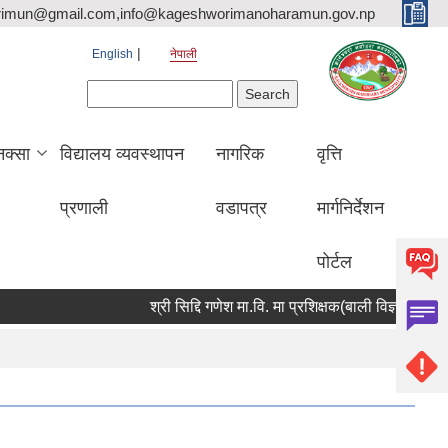
rimun@gmail.com,info@kageshworimanoharamun.gov.np
English
नेपाली
Search form
Search
क्सा
विद्यालय व्यवस्थापन
नागरिक
वृत्ति
प्रणाली
वडापत्र
मार्गनिर्देशन
पोर्टल
श्री सिद्दि गणेश मा.वि. मा प्रशिक्षक(बाली विज्ञान) आवश्यकता 