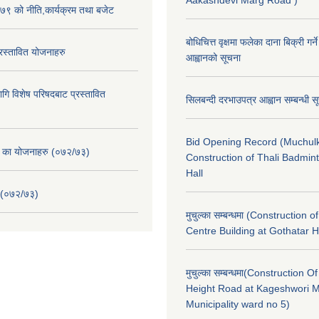
Aakashdevi Marg Road )
९ को नीति,कार्यक्रम तथा बजेट
बोधिचित्त वृक्षमा फलेका दाना बिक्री गर्न
स्तावित योजनाहरु
आह्वानको सूचना
ि विशेष परिषदबाट प्रस्तावित
सिलबन्दी दरभाउपत्र आह्वान सम्बन्धी 
Bid Opening Record (Muchulk
. का योजनाहरु (०७२/७३)
Construction of Thali Badmi
Hall
 (०७२/७३)
मुचुल्का सम्बन्धमा (Construction o
Centre Building at Gothatar H
मुचुल्का सम्बन्धमा(Construction Of
Height Road at Kageshwori 
Municipality ward no 5)