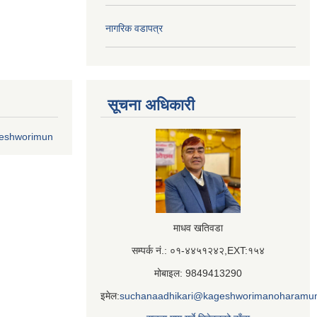
नागरिक वडापत्र
सूचना अधिकारी
geshworimun
माधव खतिवडा
सम्पर्क नं.: ०१-४४५१२४२,EXT:१५४
मोबाइल: 9849413290
इमेल:
suchanaadhikari@kageshworimanoharamun