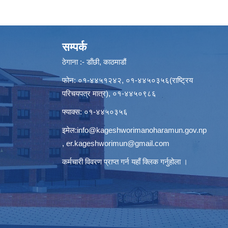
सम्पर्क
ठेगाना :- डाँछी, काठमाडौं
फोन: ०१-४४५१२४२, ०१-४४५०३५६(राष्ट्रिय
परिचयपत्र मात्र), ०१-४४५०९८६
फ्याक्स: ०१-४४५०३५६
इमेल:
info@kageshworimanoharamun.gov.np
,
er.kageshworimun@gmail.com
कर्मचारी विवरण प्राप्त गर्न
यहाँ क्लिक
गर्नुहोला ।