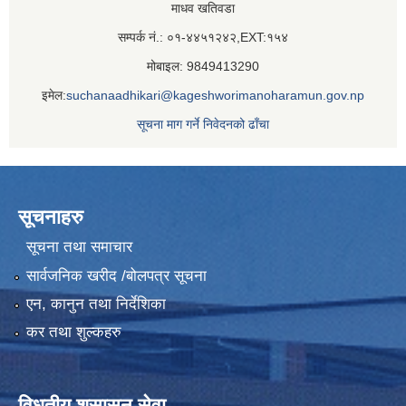
माधव खतिवडा
सम्पर्क नं.: ०१-४४५१२४२,EXT:१५४
मोबाइल: 9849413290
इमेल:
suchanaadhikari@kageshworimanoharamun.gov.np
सूचना माग गर्ने निवेदनको ढाँचा
सूचनाहरु
सूचना तथा समाचार
सार्वजनिक खरीद /बोलपत्र सूचना
एन, कानुन तथा निर्देशिका
कर तथा शुल्कहरु
विधुतीय शुसासन सेवा