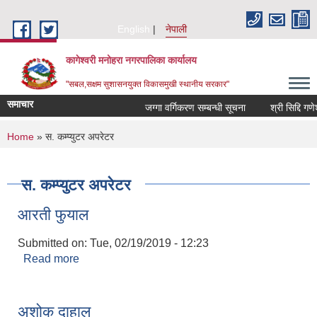
Skip to main content
English
नेपाली
कागेश्वरी मनोहरा नगरपालिका कार्यालय
"सबल,सक्षम सुशासनयुक्त विकासमुखी स्थानीय सरकार"
समाचार
जग्गा वर्गिकरण सम्बन्धी सूचना
श्री सिद्दि गणेश मा.
You are here
Home
» स. कम्प्युटर अपरेटर
स. कम्प्युटर अपरेटर
आरती फुयाल
Submitted on:
Tue, 02/19/2019 - 12:23
Read more
about आरती फुयाल
अशोक दाहाल