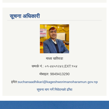
सूचना अधिकारी
माधव खतिवडा
सम्पर्क नं.: ०१-४४५१२४२,EXT:१५४
मोबाइल: 9849413290
इमेल:
suchanaadhikari@kageshworimanoharamun.gov.np
सूचना माग गर्ने निवेदनको ढाँचा