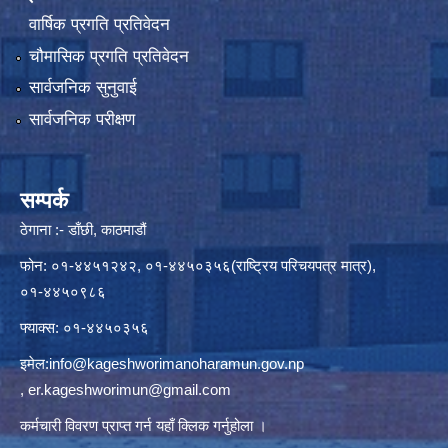
वार्षिक प्रगति प्रतिवेदन
चौमासिक प्रगति प्रतिवेदन
सार्वजनिक सुनुवाई
सार्वजनिक परीक्षण
सम्पर्क
ठेगाना :- डाँछी, काठमाडौं
फोन: ०१-४४५१२४२, ०१-४४५०३५६(राष्ट्रिय परिचयपत्र मात्र),
०१-४४५०९८६
फ्याक्स: ०१-४४५०३५६
इमेल:
info@kageshworimanoharamun.gov.np
,
er.kageshworimun@gmail.com
कर्मचारी विवरण प्राप्त गर्न
यहाँ क्लिक
गर्नुहोला ।