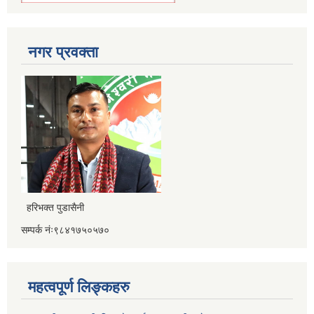
नगर प्रवक्ता
हरिभक्त पुडासैनी
सम्पर्क नंः९८४१७५०५७०
महत्वपूर्ण लिङ्कहरु