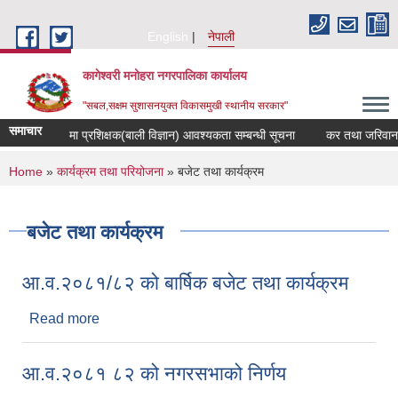
Skip to main content
English
नेपाली
कागेश्वरी मनोहरा नगरपालिका कार्यालय
"सबल,सक्षम सुशासनयुक्त विकासमुखी स्थानीय सरकार"
समाचार
णेश मा.वि. मा प्रशिक्षक(बाली विज्ञान) आवश्यकता सम्बन्धी सूचना
कर तथा जरिवाना छुट सम
You are here
Home
»
कार्यक्रम तथा परियोजना
» बजेट तथा कार्यक्रम
बजेट तथा कार्यक्रम
आ.व.२०८१/८२ को बार्षिक बजेट तथा कार्यक्रम
Read more
about आ.व.२०८१/८२ को बार्षिक बजेट तथा कार्यक्रम
आ.व.२०८१ ८२ को नगरसभाको निर्णय