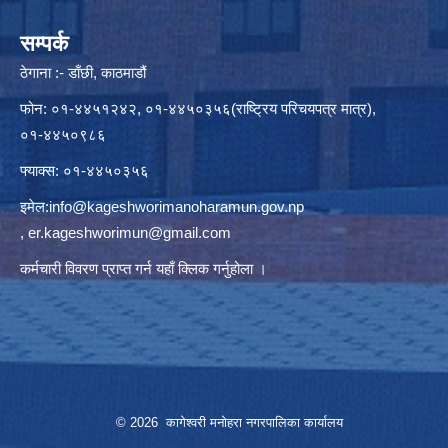
सम्पर्क
ठेगाना :- डाँछी, काठमाडौं
फोन: ०१-४४५१२४२, ०१-४४५०३५६(राष्ट्रिय परिचयपत्र मात्र),
०१-४४५०९८६
फ्याक्स: ०१-४४५०३५६
इमेल:
info@kageshworimanoharamun.gov.np
,
er.kageshworimun@gmail.com
कर्मचारी विवरण प्राप्त गर्न
यहाँ क्लिक
गर्नुहोला ।
© 2026 कागेश्वरी मनोहरा नगरपालिका कार्यालय