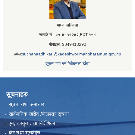
माधव खतिवडा
सम्पर्क नं.: ०१-४४५१२४२,EXT:१५४
मोबाइल: 9849413290
इमेल:
suchanaadhikari@kageshworimanoharamun.gov.np
सूचना माग गर्ने निवेदनको ढाँचा
सूचनाहरु
सूचना तथा समाचार
सार्वजनिक खरीद /बोलपत्र सूचना
एन, कानुन तथा निर्देशिका
कर तथा शुल्कहरु