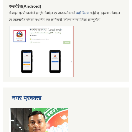
एण्डरोईड(Android)
मोबाइल प्रयोगकर्ताले हाम्रो मोबाईल एप डाउनलोड गर्न
यहाँ क्लिक
गर्नुहोस् ।कृपया मोबाइल
एप डाउनलोड गरेपछी स्थानीय तह कागेश्वरी मनोहरा नगरपालिका छान्नुहोला।
नगर प्रवक्ता