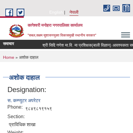
Skip to main content
English
नेपाली
कागेश्वरी मनोहरा नगरपालिका कार्यालय
"सबल,सक्षम सुशासनयुक्त विकासमुखी स्थानीय सरकार"
समाचार
श्री सिद्दि गणेश मा.वि. मा प्रशिक्षक(बाली विज्ञान) आवश्यकता सम्बन्धी 
You are here
Home
» अशोक दाहाल
अशोक दाहाल
Designation:
स. कम्प्युटर अपरेटर
Phone:
९८४९८१९१५९
Section:
प्राविधिक शाखा
Weight: