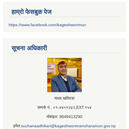
हाम्रो फेसबुक पेज
https://www.facebook.com/kageshworimun
सूचना अधिकारी
माधव खतिवडा
सम्पर्क नं.: ०१-४४५१२४२,EXT:१५४
मोबाइल: 9849413290
इमेल:
suchanaadhikari@kageshworimanoharamun.gov.np