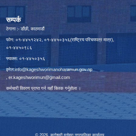
सम्पर्क
ठेगाना :- डाँछी, काठमाडौं
फोन: ०१-४४५१२४२, ०१-४४५०३५६(राष्ट्रिय परिचयपत्र मात्र),
०१-४४५०९८६
फ्याक्स: ०१-४४५०३५६
इमेल:
info@kageshworimanoharamun.gov.np
,
er.kageshworimun@gmail.com
कर्मचारी विवरण प्राप्त गर्न
यहाँ क्लिक
गर्नुहोला ।
© 2026 कागेश्वरी मनोहरा नगरपालिका कार्यालय