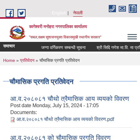
Skip to main content
English
नेपाली
कागेश्वरी मनोहरा नगरपालिका कार्यालय
"सबल,सक्षम सुशासनयुक्त विकासमुखी स्थानीय सरकार"
समाचार
जग्गा वर्गिकरण सम्बन्धी सूचना
श्री सिद्दि गणेश मा.वि. मा प्रशिक्षक
You are here
Home
»
प्रतिवेदन
» चौमासिक प्रगति प्रतिवेदन
चौमासिक प्रगति प्रतिवेदन
आ.व.२०८०८१ चौथो त्रैमासिक आय व्ययको विवरण
Post date
Monday, July 15, 2024 - 17:05
Documents:
आ.व.२०८०८१ चौथो त्रैमासिक आय व्ययको विवरण.pdf
आ.व.२०८०८१ को चौमासिक प्रगति विवरण