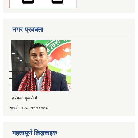
नगर प्रवक्ता
हरिभक्त पुडासैनी
सम्पर्क नंः९८४१७५०५७०
महत्वपूर्ण लिङ्कहरु