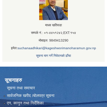
माधव खतिवडा
सम्पर्क नं.: ०१-४४५१२४२,EXT:१५४
मोबाइल: 9849413290
इमेल:
suchanaadhikari@kageshworimanoharamun.gov.np
सूचना माग गर्ने निवेदनको ढाँचा
सूचनाहरु
सूचना तथा समाचार
सार्वजनिक खरीद /बोलपत्र सूचना
एन, कानुन तथा निर्देशिका