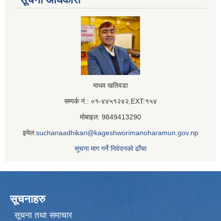
माधव खतिवडा
सम्पर्क नं.: ०१-४४५१२४२,EXT:१५४
मोबाइल: 9849413290
इमेल:
suchanaadhikari@kageshworimanoharamun.gov.np
सूचना माग गर्ने निवेदनको ढाँचा
सूचनाहरु
सूचना तथा समाचार