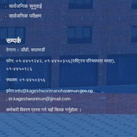
सार्वजनिक सुनुवाई
सार्वजनिक परीक्षण
सम्पर्क
ठेगाना :- डाँछी, काठमाडौं
फोन: ०१-४४५१२४२, ०१-४४५०३५६(राष्ट्रिय परिचयपत्र मात्र),
०१-४४५०९८६
फ्याक्स: ०१-४४५०३५६
इमेल:
info@kageshworimanoharamun.gov.np
,
er.kageshworimun@gmail.com
कर्मचारी विवरण प्राप्त गर्न
यहाँ क्लिक
गर्नुहोला ।