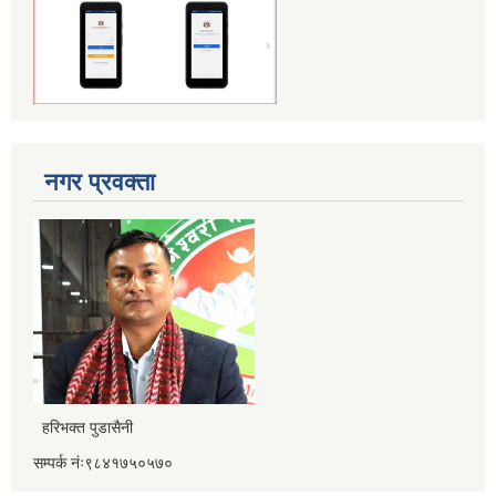
नगर प्रवक्ता
हरिभक्त पुडासैनी
सम्पर्क नंः९८४१७५०५७०