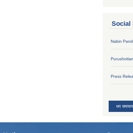
Social
Nabin Pand
Purushotta
Press Rele
थप समाचार