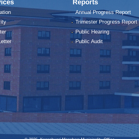
ices
Reports
ation
Annual Progress Report
ity
Trimester Progress Report
ter
Public Hearing
Letter
Public Audit