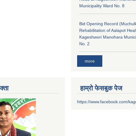
Municipality Ward No. 8
Bid Opening Record (Muchulk
Rehabilitation of Aalapot Heal
Kageshwori Manohara Munici
No. 2
more
क्ता
हाम्रो फेसबुक पेज
https://www.facebook.com/ka