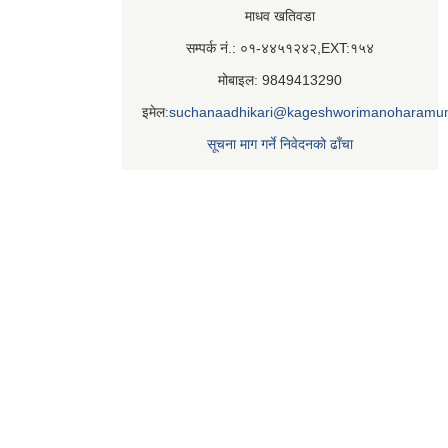
माधव खतिवडा
सम्पर्क नं.: ०१-४४५१२४२,EXT:१५४
मोबाइल: 9849413290
इमेल:
suchanaadhikari@kageshworimanoharamun
सूचना माग गर्ने निवेदनको ढाँचा