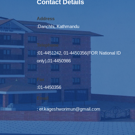
Contact Details
Address
:Danchhi, Kathmandu
Telephone
:01-4451242, 01-4450356(FOR National ID
only),01-4450986
Fax
:01-4450356
Email
:
er.kageshworimun@gmail.com