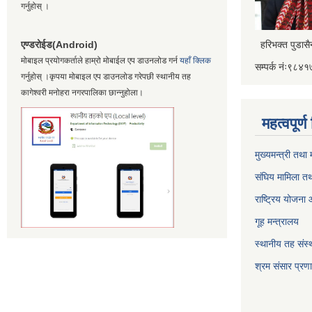
गर्नुहोस् ।
एण्डरोईड(Android)
हरिभक्त पुडास
मोबाइल प्रयोगकर्ताले हाम्रो मोबाईल एप डाउनलोड गर्न
यहाँ क्लिक
सम्पर्क नंः९८
गर्नुहोस् ।कृपया मोबाइल एप डाउनलोड गरेपछी स्थानीय तह
कागेश्वरी मनोहरा नगरपालिका छान्नुहोला।
महत्वपूर्
मुख्यमन्त्री तथा
संघिय मामिला तथ
राष्ट्रिय योजना
गूह मन्त्रालय
स्थानीय तह संस्थ
श्रम संसार प्रण