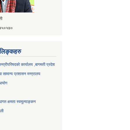
ैनी
४१७५०५७०
ण लिङ्कहरु
 मन्त्रीपरिषदको कार्यालय ,बागमती प्रदेश
ा सामान्य प्रशासन मन्त्रालय
 आयोग
ागत क्षमता स्वमूल्याङ्कन
ाली