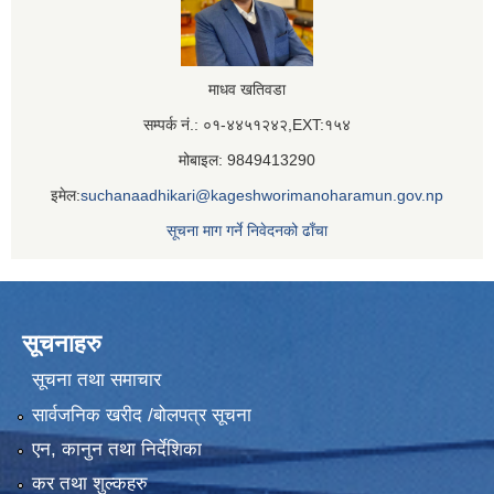
माधव खतिवडा
सम्पर्क नं.: ०१-४४५१२४२,EXT:१५४
मोबाइल: 9849413290
इमेल:
suchanaadhikari@kageshworimanoharamun.gov.np
सूचना माग गर्ने निवेदनको ढाँचा
सूचनाहरु
सूचना तथा समाचार
सार्वजनिक खरीद /बोलपत्र सूचना
एन, कानुन तथा निर्देशिका
कर तथा शुल्कहरु