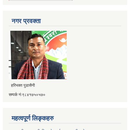
नगर प्रवक्ता
हरिभक्त पुडासैनी
सम्पर्क नंः९८४१७५०५७०
महत्वपूर्ण लिङ्कहरु