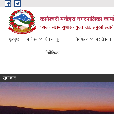
Skip to main content
कागेश्वरी मनोहरा नगरपालिका कार्
"सबल,सक्षम सुशासनयुक्त विकासमुखी स्था
गृहपृष्ठ
परिचय
ऐन कानुन
निर्णयहरु
प्रतिवेदन
निर्देशिका
व्यक्तिगत घटना दर्ता सप्ताह
समाचार