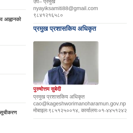
उप– प्रमुख
nyayiksamiti88@gmail.com
९८४१२१६५८०
ाव आह्वानको
प्रमुख प्रशासकिय अधिकृत
पुरुषोत्तम सुबेदी
प्रमुख प्रशासकिय अधिकृत
cao@kageshworimanoharamun.gov.np
मोबाइलः९८५१२५००१४, कार्यालयः०१-४४५१२४२
 सूचीकरण