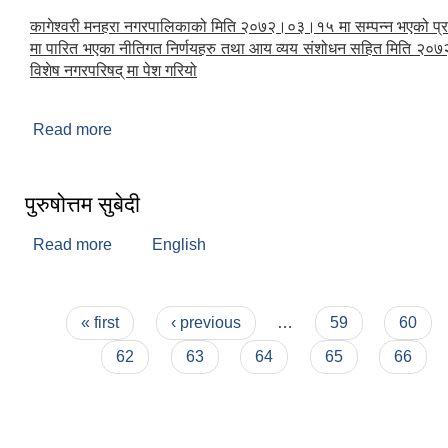
कागेश्वरी मनहरा नगरपालिकाको मिति २०७२।०३।१५ मा सम्पन्न भएको प्
मा पारित भएका नीतिगत निर्णयहरु तथा आय व्यय संशोधन सहित मिति २
विशेष नगरपरिषद् मा पेश गरियो
Read more
about विशेष नगरपरिषद (२०७२)
पुरुषोत्तम सुबेदी
Read more
about पुरुषोत्तम सुबेदी
English
Pages
« first
‹ previous
…
59
60
62
63
64
65
66