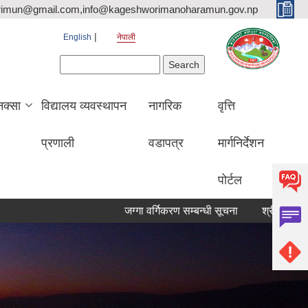
rimun@gmail.com,info@kageshworimanoharamun.gov.np
English
नेपाली
Search form
Search
क्सा
विद्यालय व्यवस्थापन
नागरिक
वृत्ति
प्रणाली
वडापत्र
मार्गनिर्देशन
पोर्टल
जग्गा वर्गिकरण सम्बन्धी सूचना
श्री सिद्दि गणेश मा.व