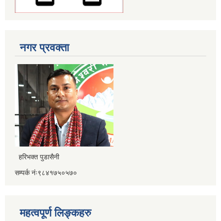
नगर प्रवक्ता
हरिभक्त पुडासैनी
सम्पर्क नंः९८४१७५०५७०
महत्वपूर्ण लिङ्कहरु