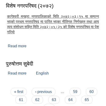
विशेष नगरपरिषद (२०७२)
कागेश्वरी मनहरा नगरपालिकाको मिति २०७२।०३।१५ मा सम्पन्न
भएको प्रथम नगरपरिषद् मा पारित भएका नीतिगत निर्णयहरु तथा आय
व्यय संशोधन सहित मिति २०७२।०५।२५ को विशेष नगरपरिषद् मा पेश
गरियो
Read more
about विशेष नगरपरिषद (२०७२)
पुरुषोत्तम सुबेदी
Read more
about पुरुषोत्तम सुबेदी
English
Pages
« first
‹ previous
…
59
60
61
62
63
64
65