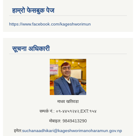
हाम्रो फेसबुक पेज
https://www.facebook.com/kageshworimun
सूचना अधिकारी
माधव खतिवडा
सम्पर्क नं.: ०१-४४५१२४२,EXT:१५४
मोबाइल: 9849413290
इमेल:
suchanaadhikari@kageshworimanoharamun.gov.np