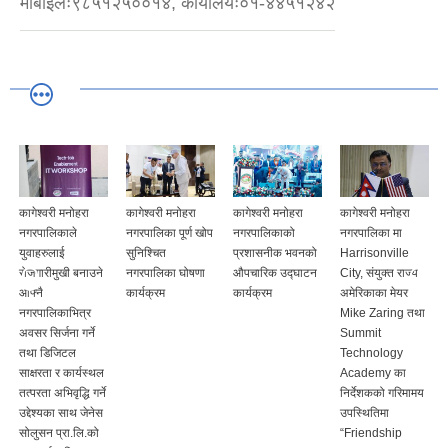
मोबाइलः९८५१२५००१४, कार्यालयः०१-४४५१२४२
कागेश्वरी मनोहरा
कागेश्वरी मनोहरा
कागेश्वरी मनोहरा
कागेश्वरी मनोहरा
नगरपालिकाले
नगरपालिका पूर्ण खोप
नगरपालिकाको
नगरपालिका मा
युवाहरुलाई
सुनिश्चित
प्रशासनीक भवनको
Harrisonville
रोजगारीमुखी बनाउने
नगरपालिका घोषणा
औपचारिक उद्घाटन
City, संयुक्त राज्य
आफ्नै
कार्यक्रम
कार्यक्रम
अमेरिकाका मेयर
नगरपालिकाभित्र
Mike Zaring तथा
अवसर सिर्जना गर्ने
Summit
तथा डिजिटल
Technology
साक्षरता र कार्यस्थल
Academy का
तत्परता अभिवृद्धि गर्ने
निर्देशकको गरिमामय
उद्देश्यका साथ जेनेस
उपस्थितिमा
सोलुसन प्रा.लि.को
“Friendship