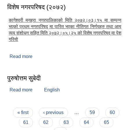
विशेष नगरपरिषद (२०७२)
कागेश्वरी मनहरा नगरपालिकाको मिति २०७२।०३।१५ मा सम्पन्न
भएको प्रथम नगरपरिषद् मा पारित भएका नीतिगत निर्णयहरु तथा आय
व्यय संशोधन सहित मिति २०७२।०५।२५ को विशेष नगरपरिषद् मा पेश
गरियो
Read more
about विशेष नगरपरिषद (२०७२)
पुरुषोत्तम सुबेदी
Read more
about पुरुषोत्तम सुबेदी
English
Pages
« first
‹ previous
…
59
60
61
62
63
64
65