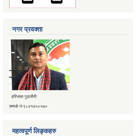
नगर प्रवक्ता
हरिभक्त पुडासैनी
सम्पर्क नंः९८४१७५०५७०
महत्वपूर्ण लिङ्कहरु