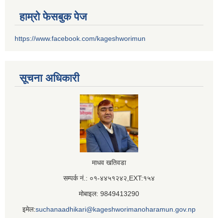
हाम्रो फेसबुक पेज
https://www.facebook.com/kageshworimun
सूचना अधिकारी
माधव खतिवडा
सम्पर्क नं.: ०१-४४५१२४२,EXT:१५४
मोबाइल: 9849413290
इमेल:
suchanaadhikari@kageshworimanoharamun.gov.np