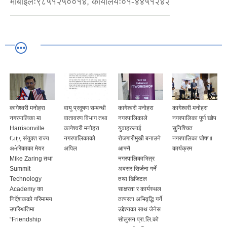
मोबाइलः९८५१२५००१४, कार्यालयः०१-४४५१२४२
कागेश्वरी मनोहरा
वायु प्रदुषण सम्बन्धी
कागेश्वरी मनोहरा
कागेश्वरी मनोहरा
नगरपालिका मा
वातावरण विभाग तथा
नगरपालिकाले
नगरपालिका पूर्ण खोप
Harrisonville
कागेश्वरी मनोहरा
युवाहरुलाई
सुनिश्चित
City, संयुक्त राज्य
नगरपालिकाको
रोजगारीमुखी बनाउने
नगरपालिका घोषणा
अमेरिकाका मेयर
अपिल
आफ्नै
कार्यक्रम
Mike Zaring तथा
नगरपालिकाभित्र
Summit
अवसर सिर्जना गर्ने
Technology
तथा डिजिटल
Academy का
साक्षरता र कार्यस्थल
निर्देशकको गरिमामय
तत्परता अभिवृद्धि गर्ने
उपस्थितिमा
उद्देश्यका साथ जेनेस
“Friendship
सोलुसन प्रा.लि.को