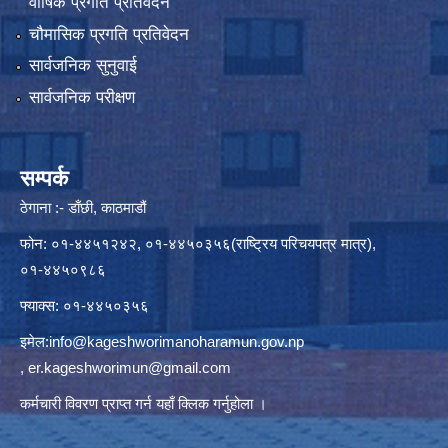
वार्षिक प्रगति प्रतिवेदन
चौमासिक प्रगति प्रतिवेदन
सार्वजनिक सुनुवाई
सार्वजनिक परीक्षण
सम्पर्क
ठेगाना :- डाँछी, काठमाडौं
फोन: ०१-४४५१२४२, ०१-४४५०३५६(राष्ट्रिय परिचयपत्र मात्र),
०१-४४५०९८६
फ्याक्स: ०१-४४५०३५६
इमेल:
info@kageshworimanoharamun.gov.np
,
er.kageshworimun@gmail.com
कर्मचारी विवरण प्राप्त गर्न
यहाँ क्लिक
गर्नुहोला ।