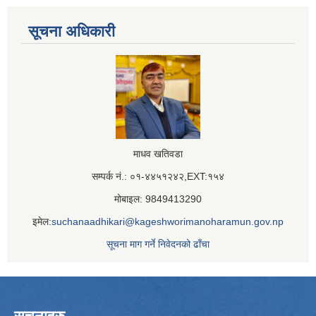
सूचना अधिकारी
माधव खतिवडा
सम्पर्क नं.: ०१-४४५१२४२,EXT:१५४
मोबाइल: 9849413290
इमेल:
suchanaadhikari@kageshworimanoharamun.gov.np
सूचना माग गर्ने निवेदनको ढाँचा