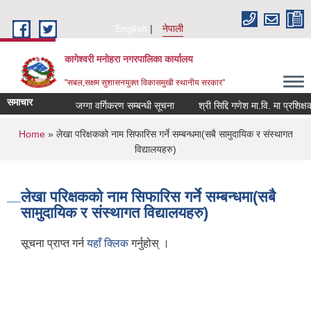
Skip to main content
English
नेपाली
कागेश्वरी मनोहरा नगरपालिका कार्यालय
"सबल,सक्षम सुशासनयुक्त विकासमुखी स्थानीय सरकार"
समाचार
जग्गा वर्गिकरण सम्बन्धी सूचना
श्री सिद्दि गणेश मा.वि. मा प्रशिक्षक(बाल
You are here
Home
» लेखा परिक्षकको नाम सिफारिस गर्ने सम्बन्धमा(सबै सामुदायिक र संस्थागत
विद्यालयहरु)
लेखा परिक्षकको नाम सिफारिस गर्ने सम्बन्धमा(सबै
सामुदायिक र संस्थागत विद्यालयहरु)
सूचना प्राप्त गर्न
यहाँ क्लिक
गर्नुहोस् ।