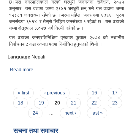
छ।यस नगरपालिकाले गरेको घरधुरी जनगणना सर्वेक्षण, २०७५
अनुसार यस वडामा जम्मा २९४१ घरधुरी छन् भने यस वडामा जम्मा
१२८८१ जनसंख्या रहेको छ ।जस्मा महिला जनसंख्या ६३६६ , पुरुष
जनसंख्या ६५१४ र तेस्रो लिङ्गि जनसंख्या १ रहेको छ ।यस वडाको
जम्मा क्षेत्रफल ३.०२७ वर्ग कि.मी रहेको छ ।
यस वडाका जनप्रतिनिधिमा प्रकाश फुयाल २०७४ को स्थानीय
निर्बाचनबाट वडा अध्यक्ष पदमा निर्बाचित हुनुभएको थियो ।
Language
Nepali
Read more
about वडा नं. ६
Pages
« first
‹ previous
…
16
17
18
19
20
21
22
23
24
…
next ›
last »
सूचना तथा समाचार