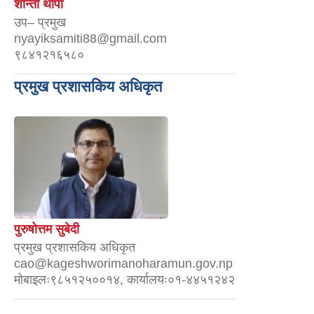
शान्ता थापा
उप– प्रमुख
nyayiksamiti88@gmail.com
९८४१२१६५८०
प्रमुख प्रशासकिय अधिकृत
पुरुषोत्तम सुबेदी
प्रमुख प्रशासकिय अधिकृत
cao@kageshworimanoharamun.gov.np
मोबाइलः९८५१२५००१४, कार्यालयः०१-४४५१२४२