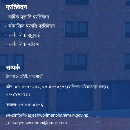
प्रतिवेदन
वार्षिक प्रगति प्रतिवेदन
चौमासिक प्रगति प्रतिवेदन
सार्वजनिक सुनुवाई
सार्वजनिक परीक्षण
सम्पर्क
ठेगाना :- डाँछी, काठमाडौं
फोन: ०१-४४५१२४२, ०१-४४५०३५६(राष्ट्रिय परिचयपत्र मात्र),
०१-४४५०९८६
फ्याक्स: ०१-४४५०३५६
इमेल:
info@kageshworimanoharamun.gov.np
,
er.kageshworimun@gmail.com