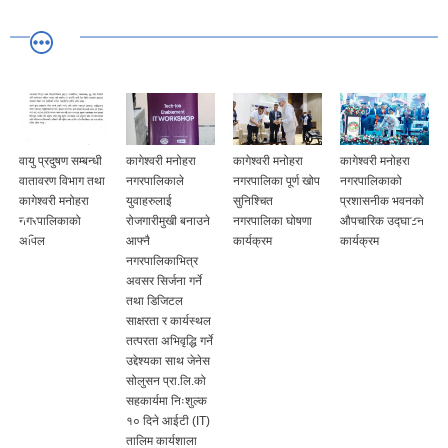
वायु प्रदुषण सम्बन्धी
कागेश्वरी मनोहरा
कागेश्वरी मनोहरा
कागेश्वरी मनोहरा
वातावरण विभाग तथा
नगरपालिकाले
नगरपालिका पूर्ण खोप
नगरपालिकाको
कागेश्वरी मनोहरा
युवाहरुलाई
सुनिश्चित
प्रशासनीक भवनको
नगरपालिकाको
रोजगारीमुखी बनाउने
नगरपालिका घोषणा
औपचारिक उद्घाटन
अपिल
आफ्नै
कार्यक्रम
कार्यक्रम
नगरपालिकाभित्र
अवसर सिर्जना गर्ने
तथा डिजिटल
साक्षरता र कार्यस्थल
तत्परता अभिवृद्धि गर्ने
उद्देश्यका साथ जेनेस
सोलुसन प्रा.लि.को
सहकार्यमा निःशुल्क
१० दिने आईटी (IT)
तालिम कार्यशाला