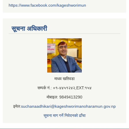
https://www.facebook.com/kageshworimun
सूचना अधिकारी
माधव खतिवडा
सम्पर्क नं.: ०१-४४५१२४२,EXT:१५४
मोबाइल: 9849413290
इमेल:
suchanaadhikari@kageshworimanoharamun.gov.np
सूचना माग गर्ने निवेदनको ढाँचा