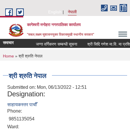
Skip to main content
English
नेपाली
कागेश्वरी मनोहरा नगरपालिका कार्यालय
"सबल,सक्षम सुशासनयुक्त विकासमुखी स्थानीय सरकार"
समाचार
जग्गा वर्गिकरण सम्बन्धी सूचना
श्री सिद्दि गणेश मा.वि. मा प्रशिक्षक
You are here
Home
» श्री श्रुति नेपाल
श्री श्रुति नेपाल
Submitted on:
Mon, 06/13/2022 - 12:51
Designation:
साहायकस्तर पाचौँ
Phone:
9851135054
Ward: