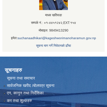
माधव खतिवडा
सम्पर्क नं.: ०१-४४५१२४२,EXT:१५४
मोबाइल: 9849413290
इमेल:
suchanaadhikari@kageshworimanoharamun.gov.np
सूचना माग गर्ने निवेदनको ढाँचा
सूचनाहरु
सूचना तथा समाचार
सार्वजनिक खरीद /बोलपत्र सूचना
एन, कानुन तथा निर्देशिका
कर तथा शुल्कहरु