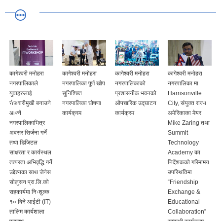
कागेश्वरी मनोहरा
कागेश्वरी मनोहरा
कागेश्वरी मनोहरा
कागेश्वरी मनोहरा
नगरपालिकाले
नगरपालिका पूर्ण खोप
नगरपालिकाको
नगरपालिका मा
युवाहरुलाई
सुनिश्चित
प्रशासनीक भवनको
Harrisonville
रोजगारीमुखी बनाउने
नगरपालिका घोषणा
औपचारिक उद्घाटन
City, संयुक्त राज्य
आफ्नै
कार्यक्रम
कार्यक्रम
अमेरिकाका मेयर
नगरपालिकाभित्र
Mike Zaring तथा
अवसर सिर्जना गर्ने
Summit
तथा डिजिटल
Technology
साक्षरता र कार्यस्थल
Academy का
तत्परता अभिवृद्धि गर्ने
निर्देशकको गरिमामय
उद्देश्यका साथ जेनेस
उपस्थितिमा
सोलुसन प्रा.लि.को
“Friendship
सहकार्यमा निःशुल्क
Exchange &
१० दिने आईटी (IT)
Educational
तालिम कार्यशाला
Collaboration”