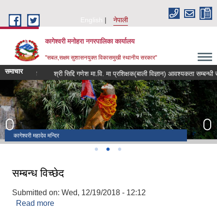
Skip to main content
English
नेपाली
कागेश्वरी मनोहरा नगरपालिका कार्यालय
"सबल,सक्षम सुशासनयुक्त विकासमुखी स्थानीय सरकार"
समाचार
 सूचना
श्री सिद्दि गणेश मा.वि. मा प्रशिक्षक(बाली विज्ञान) आवश्यकता सम्बन्धी सूचना
व्यक्तिगत घटना दर्ता सप्ताह
नवतनधाम
कागेश्वरी महादेव मन्दिर
सम्बन्ध विच्छेद
Submitted on:
Wed, 12/19/2018 - 12:12
Read more
about सम्बन्ध विच्छेद