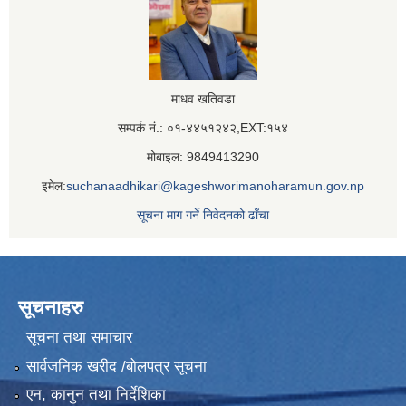
माधव खतिवडा
सम्पर्क नं.: ०१-४४५१२४२,EXT:१५४
मोबाइल: 9849413290
इमेल:
suchanaadhikari@kageshworimanoharamun.gov.np
सूचना माग गर्ने निवेदनको ढाँचा
सूचनाहरु
सूचना तथा समाचार
सार्वजनिक खरीद /बोलपत्र सूचना
एन, कानुन तथा निर्देशिका