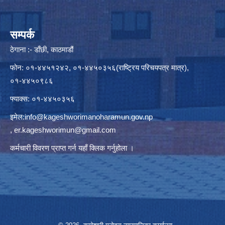
सम्पर्क
ठेगाना :- डाँछी, काठमाडौं
फोन: ०१-४४५१२४२, ०१-४४५०३५६(राष्ट्रिय परिचयपत्र मात्र),
०१-४४५०९८६
फ्याक्स: ०१-४४५०३५६
इमेल:
info@kageshworimanoharamun.gov.np
,
er.kageshworimun@gmail.com
कर्मचारी विवरण प्राप्त गर्न
यहाँ क्लिक
गर्नुहोला ।