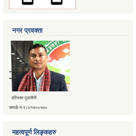
नगर प्रवक्ता
हरिभक्त पुडासैनी
सम्पर्क नंः९८४१७५०५७०
महत्वपूर्ण लिङ्कहरु