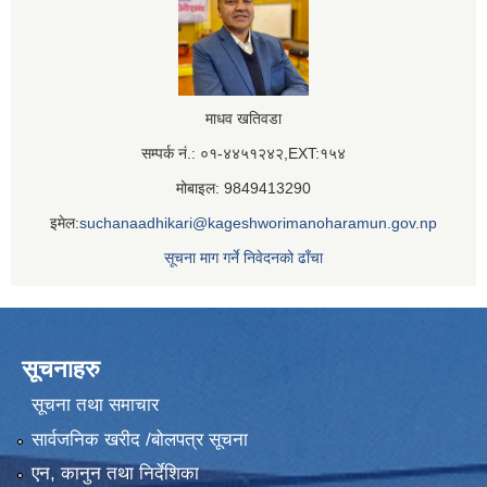
माधव खतिवडा
सम्पर्क नं.: ०१-४४५१२४२,EXT:१५४
मोबाइल: 9849413290
इमेल:
suchanaadhikari@kageshworimanoharamun.gov.np
सूचना माग गर्ने निवेदनको ढाँचा
सूचनाहरु
सूचना तथा समाचार
सार्वजनिक खरीद /बोलपत्र सूचना
एन, कानुन तथा निर्देशिका