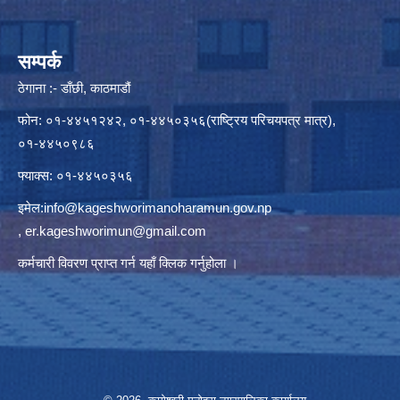
सम्पर्क
ठेगाना :- डाँछी, काठमाडौं
फोन: ०१-४४५१२४२, ०१-४४५०३५६(राष्ट्रिय परिचयपत्र मात्र),
०१-४४५०९८६
फ्याक्स: ०१-४४५०३५६
इमेल:
info@kageshworimanoharamun.gov.np
,
er.kageshworimun@gmail.com
कर्मचारी विवरण प्राप्त गर्न
यहाँ क्लिक
गर्नुहोला ।