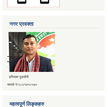
नगर प्रवक्ता
हरिभक्त पुडासैनी
सम्पर्क नंः९८४१७५०५७०
महत्वपूर्ण लिङ्कहरु