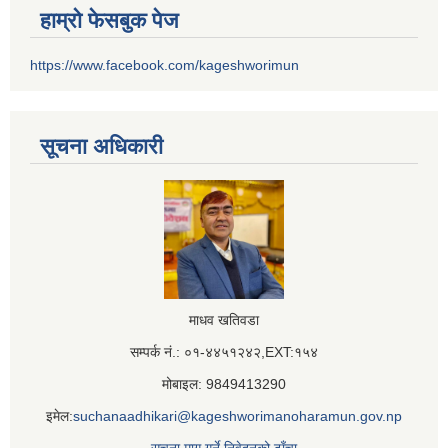
हाम्रो फेसबुक पेज
https://www.facebook.com/kageshworimun
सूचना अधिकारी
माधव खतिवडा
सम्पर्क नं.: ०१-४४५१२४२,EXT:१५४
मोबाइल: 9849413290
इमेल:
suchanaadhikari@kageshworimanoharamun.gov.np
सूचना माग गर्ने निवेदनको ढाँचा