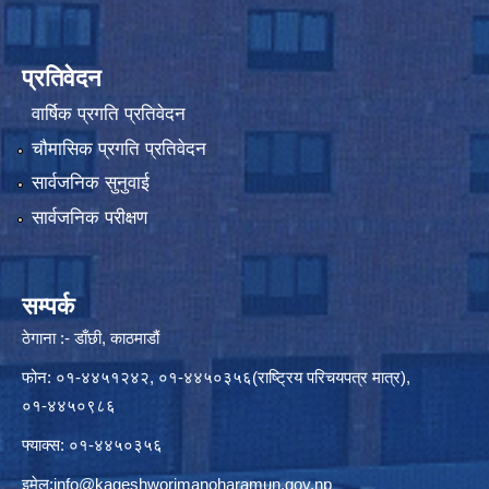
प्रतिवेदन
वार्षिक प्रगति प्रतिवेदन
चौमासिक प्रगति प्रतिवेदन
सार्वजनिक सुनुवाई
सार्वजनिक परीक्षण
सम्पर्क
ठेगाना :- डाँछी, काठमाडौं
फोन: ०१-४४५१२४२, ०१-४४५०३५६(राष्ट्रिय परिचयपत्र मात्र),
०१-४४५०९८६
फ्याक्स: ०१-४४५०३५६
इमेल:
info@kageshworimanoharamun.gov.np