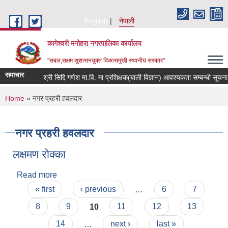
Skip to main content
English
नेपाली
कागेश्वरी मनोहरा नगरपालिका कार्यालय
"सबल,सक्षम सुशासनयुक्त विकासमुखी स्थानीय सरकार"
समाचार
श्री सिद्दि गणेश मा.वि. मा प्रशिक्षक(बाली विज्ञान) आवश्यकता सम्बन्धी सूचना
You are here
Home
» नगर प्रहरी हवलदार
नगर प्रहरी हवलदार
लक्षमण रोक्का
Read more
about लक्षमण रोक्का
Pages
« first
‹ previous
…
6
7
8
9
10
11
12
13
14
…
next ›
last »