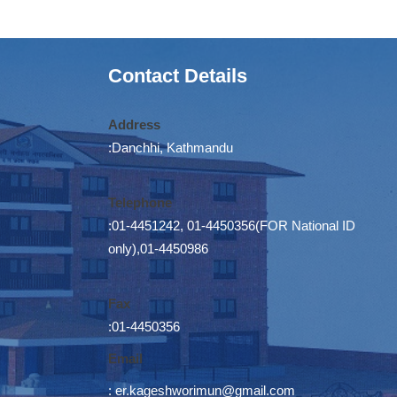
Contact Details
Address
:Danchhi, Kathmandu
Telephone
:01-4451242, 01-4450356(FOR National ID
only),01-4450986
Fax
:01-4450356
Email
:
er.kageshworimun@gmail.com