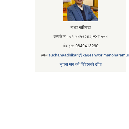
माधव खतिवडा
सम्पर्क नं.: ०१-४४५१२४२,EXT:१५४
मोबाइल: 9849413290
इमेल:
suchanaadhikari@kageshworimanoharamun
सूचना माग गर्ने निवेदनको ढाँचा