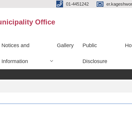
01-4451242
er.kageshwo
icipality Office
Notices and
Gallery
Public
Ho
Information
Disclosure