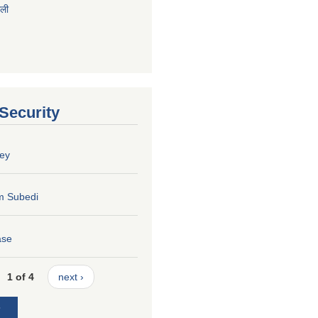
ाली
 Security
ey
m Subedi
ase
1 of 4
next ›