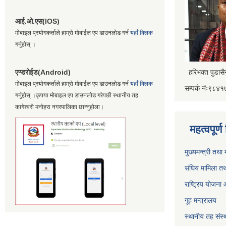
आई.ओ.एस(IOS)
मोबाइल प्रयोगकर्ताले हाम्रो मोबाईल एप डाउनलोड गर्न
यहाँ क्लिक
गर्नुहोस् ।
एण्डरोईड(Android)
हरिभक्त पुडास
मोबाइल प्रयोगकर्ताले हाम्रो मोबाईल एप डाउनलोड गर्न
यहाँ क्लिक
सम्पर्क नंः९८
गर्नुहोस् ।कृपया मोबाइल एप डाउनलोड गरेपछी स्थानीय तह
कागेश्वरी मनोहरा नगरपालिका छान्नुहोला।
महत्वपूर्
मुख्यमन्त्री तथा
संघिय मामिला तथ
राष्ट्रिय योजना
गूह मन्त्रालय
स्थानीय तह संस्थ