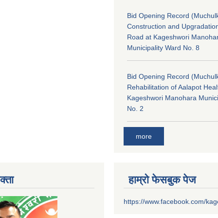
Bid Opening Record (Muchulk
Construction and Upgradatio
Road at Kageshwori Manoha
Municipality Ward No. 8
Bid Opening Record (Muchulk
Rehabilitation of Aalapot Heal
Kageshwori Manohara Munici
No. 2
more
क्ता
हाम्रो फेसबुक पेज
https://www.facebook.com/ka