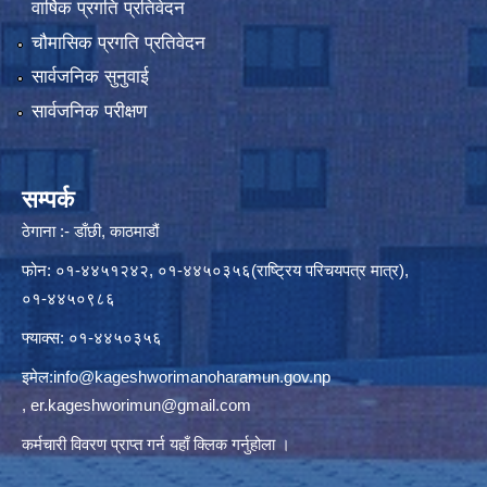
वार्षिक प्रगति प्रतिवेदन
चौमासिक प्रगति प्रतिवेदन
सार्वजनिक सुनुवाई
सार्वजनिक परीक्षण
सम्पर्क
ठेगाना :- डाँछी, काठमाडौं
फोन: ०१-४४५१२४२, ०१-४४५०३५६(राष्ट्रिय परिचयपत्र मात्र),
०१-४४५०९८६
फ्याक्स: ०१-४४५०३५६
इमेल:
info@kageshworimanoharamun.gov.np
,
er.kageshworimun@gmail.com
कर्मचारी विवरण प्राप्त गर्न
यहाँ क्लिक
गर्नुहोला ।