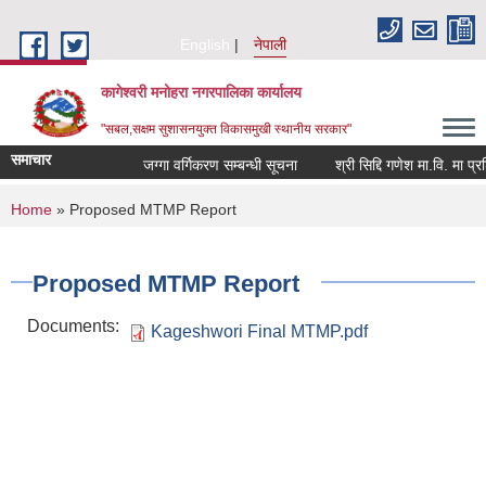
Skip to main content
English
नेपाली
कागेश्वरी मनोहरा नगरपालिका कार्यालय
"सबल,सक्षम सुशासनयुक्त विकासमुखी स्थानीय सरकार"
समाचार
जग्गा वर्गिकरण सम्बन्धी सूचना
श्री सिद्दि गणेश मा.वि. मा प्रशिक
You are here
Home
» Proposed MTMP Report
Proposed MTMP Report
Documents:
Kageshwori Final MTMP.pdf