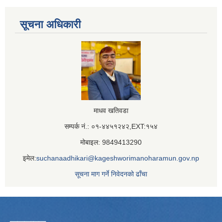
सूचना अधिकारी
माधव खतिवडा
सम्पर्क नं.: ०१-४४५१२४२,EXT:१५४
मोबाइल: 9849413290
इमेल:
suchanaadhikari@kageshworimanoharamun.gov.np
सूचना माग गर्ने निवेदनको ढाँचा