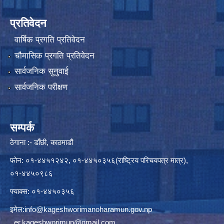
प्रतिवेदन
वार्षिक प्रगति प्रतिवेदन
चौमासिक प्रगति प्रतिवेदन
सार्वजनिक सुनुवाई
सार्वजनिक परीक्षण
सम्पर्क
ठेगाना :- डाँछी, काठमाडौं
फोन: ०१-४४५१२४२, ०१-४४५०३५६(राष्ट्रिय परिचयपत्र मात्र),
०१-४४५०९८६
फ्याक्स: ०१-४४५०३५६
इमेल:
info@kageshworimanoharamun.gov.np
,
er.kageshworimun@gmail.com