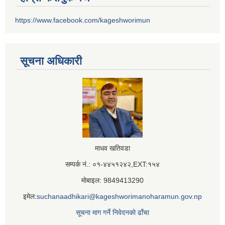
https://www.facebook.com/kageshworimun
सूचना अधिकारी
माधव खतिवडा
सम्पर्क नं.: ०१-४४५१२४२,EXT:१५४
मोबाइल: 9849413290
इमेल:
suchanaadhikari@kageshworimanoharamun.gov.np
सूचना माग गर्ने निवेदनको ढाँचा