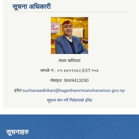
सूचना अधिकारी
माधव खतिवडा
सम्पर्क नं.: ०१-४४५१२४२,EXT:१५४
मोबाइल: 9849413290
इमेल:
suchanaadhikari@kageshworimanoharamun.gov.np
सूचना माग गर्ने निवेदनको ढाँचा
सूचनाहरु