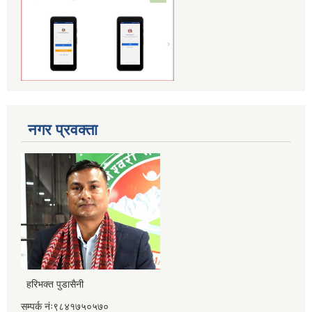
नगर प्रवक्ता
हरिभक्त पुडासैनी
सम्पर्क नंः९८४१७५०५७०