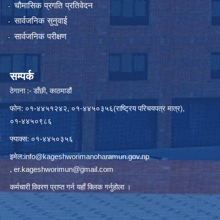
चौमासिक प्रगति प्रतिवेदन
सार्वजनिक सुनुवाई
सार्वजनिक परीक्षण
सम्पर्क
ठेगाना :- डाँछी, काठमाडौं
फोन: ०१-४४५१२४२, ०१-४४५०३५६(राष्ट्रिय परिचयपत्र मात्र),
०१-४४५०९८६
फ्याक्स: ०१-४४५०३५६
इमेल:
info@kageshworimanoharamun.gov.np
,
er.kageshworimun@gmail.com
कर्मचारी विवरण प्राप्त गर्न
यहाँ क्लिक
गर्नुहोला ।