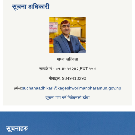
सूचना अधिकारी
माधव खतिवडा
सम्पर्क नं.: ०१-४४५१२४२,EXT:१५४
मोबाइल: 9849413290
इमेल:
suchanaadhikari@kageshworimanoharamun.gov.np
सूचना माग गर्ने निवेदनको ढाँचा
सूचनाहरु