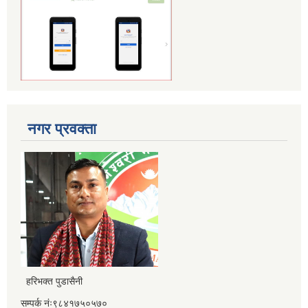
नगर प्रवक्ता
हरिभक्त पुडासैनी
सम्पर्क नंः९८४१७५०५७०