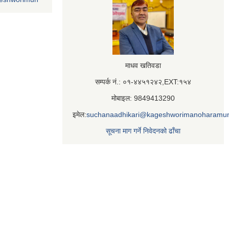
माधव खतिवडा
सम्पर्क नं.: ०१-४४५१२४२,EXT:१५४
मोबाइल: 9849413290
इमेल:
suchanaadhikari@kageshworimanoharamun
सूचना माग गर्ने निवेदनको ढाँचा