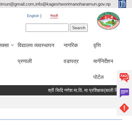
rimun@gmail.com,info@kageshworimanoharamun.gov.np
English
नेपाली
Search form
Search
क्सा
विद्यालय व्यवस्थापन
नागरिक
वृत्ति
प्रणाली
वडापत्र
मार्गनिर्देशन
पोर्टल
श्री सिद्दि गणेश मा.वि. मा प्रशिक्षक(बाली विज्ञान) आवश्यकत