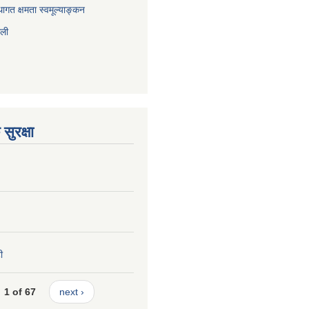
ागत क्षमता स्वमूल्याङ्कन
ाली
सुरक्षा
ी
1 of 67
next ›