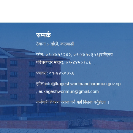
सम्पर्क
ठेगाना :- डाँछी, काठमाडौं
फोन: ०१-४४५१२४२, ०१-४४५०३५६(राष्ट्रिय
परिचयपत्र मात्र), ०१-४४५०९८६
फ्याक्स: ०१-४४५०३५६
इमेल:
info@kageshworimanoharamun.gov.np
,
er.kageshworimun@gmail.com
कर्मचारी विवरण प्राप्त गर्न
यहाँ क्लिक
गर्नुहोला ।