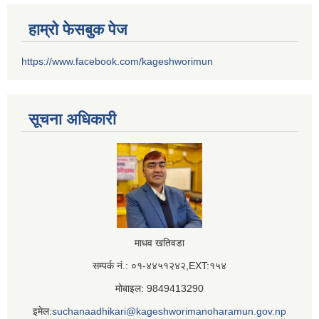
हाम्रो फेसबुक पेज
https://www.facebook.com/kageshworimun
सूचना अधिकारी
माधव खतिवडा
सम्पर्क नं.: ०१-४४५१२४२,EXT:१५४
मोबाइल: 9849413290
इमेल:
suchanaadhikari@kageshworimanoharamun.gov.np