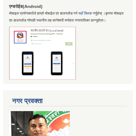
एण्डरोईड(Android)
मोबाइल प्रयोगकर्ताले हाम्रो मोबाईल एप डाउनलोड गर्न
यहाँ क्लिक
गर्नुहोस् ।कृपया मोबाइल
एप डाउनलोड गरेपछी स्थानीय तह कागेश्वरी मनोहरा नगरपालिका छान्नुहोला।
नगर प्रवक्ता