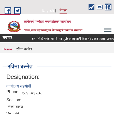
Skip to main content
English
नेपाली
कागेश्वरी मनोहरा नगरपालिका कार्यालय
"सबल,सक्षम सुशासनयुक्त विकासमुखी स्थानीय सरकार"
समाचार
श्री सिद्दि गणेश मा.वि. मा प्रशिक्षक(बाली विज्ञान) आवश्यकता सम्बन्धी सूच
You are here
Home
» रविना बस्नेत
रविना बस्नेत
Designation:
कार्यालय सहयोगी
Phone:
९८४१०९५७८१
Section:
लेखा शाखा
Weight: