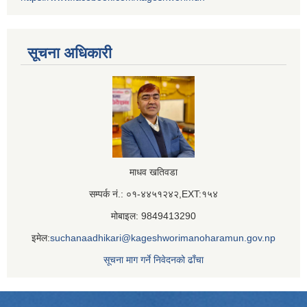
सूचना अधिकारी
माधव खतिवडा
सम्पर्क नं.: ०१-४४५१२४२,EXT:१५४
मोबाइल: 9849413290
इमेल:
suchanaadhikari@kageshworimanoharamun.gov.np
सूचना माग गर्ने निवेदनको ढाँचा