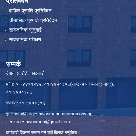
प्रतिवेदन
वार्षिक प्रगति प्रतिवेदन
चौमासिक प्रगति प्रतिवेदन
सार्वजनिक सुनुवाई
सार्वजनिक परीक्षण
सम्पर्क
ठेगाना :- डाँछी, काठमाडौं
फोन: ०१-४४५१२४२, ०१-४४५०३५६(राष्ट्रिय परिचयपत्र मात्र),
०१-४४५०९८६
फ्याक्स: ०१-४४५०३५६
इमेल:
info@kageshworimanoharamun.gov.np
,
er.kageshworimun@gmail.com
कर्मचारी विवरण प्राप्त गर्न
यहाँ क्लिक
गर्नुहोला ।