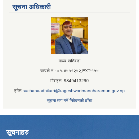
सूचना अधिकारी
माधव खतिवडा
सम्पर्क नं.: ०१-४४५१२४२,EXT:१५४
मोबाइल: 9849413290
इमेल:
suchanaadhikari@kageshworimanoharamun.gov.np
सूचना माग गर्ने निवेदनको ढाँचा
सूचनाहरु