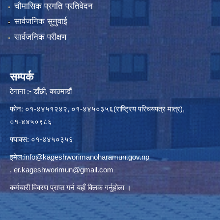
चौमासिक प्रगति प्रतिवेदन
सार्वजनिक सुनुवाई
सार्वजनिक परीक्षण
सम्पर्क
ठेगाना :- डाँछी, काठमाडौं
फोन: ०१-४४५१२४२, ०१-४४५०३५६(राष्ट्रिय परिचयपत्र मात्र),
०१-४४५०९८६
फ्याक्स: ०१-४४५०३५६
इमेल:
info@kageshworimanoharamun.gov.np
,
er.kageshworimun@gmail.com
कर्मचारी विवरण प्राप्त गर्न
यहाँ क्लिक
गर्नुहोला ।