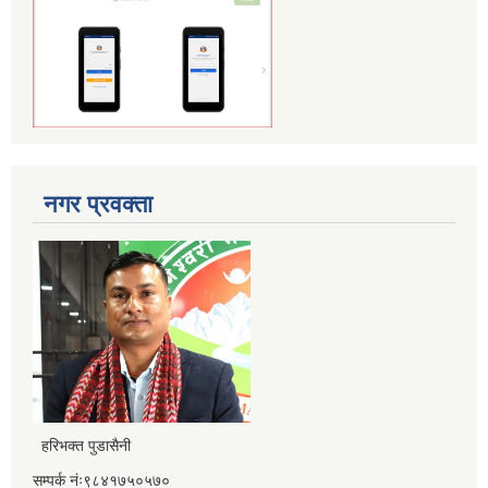
नगर प्रवक्ता
हरिभक्त पुडासैनी
सम्पर्क नंः९८४१७५०५७०