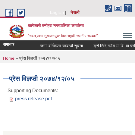
Skip to main content
English
नेपाली
कागेश्वरी मनोहरा नगरपालिका कार्यालय
"सबल,सक्षम सुशासनयुक्त विकासमुखी स्थानीय सरकार"
समाचार
जग्गा वर्गिकरण सम्बन्धी सूचना
श्री सिद्दि गणेश मा.वि. मा प्रशिक्ष
You are here
Home
» प्रेस विज्ञप्ती २०७४/१२/०५
प्रेस विज्ञप्ती २०७४/१२/०५
Supporting Documents:
press release.pdf