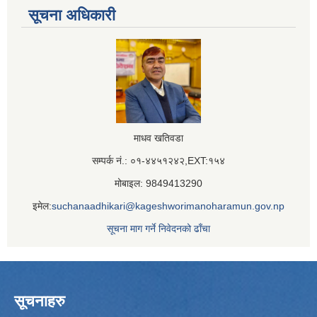
सूचना अधिकारी
माधव खतिवडा
सम्पर्क नं.: ०१-४४५१२४२,EXT:१५४
मोबाइल: 9849413290
इमेल:
suchanaadhikari@kageshworimanoharamun.gov.np
सूचना माग गर्ने निवेदनको ढाँचा
सूचनाहरु