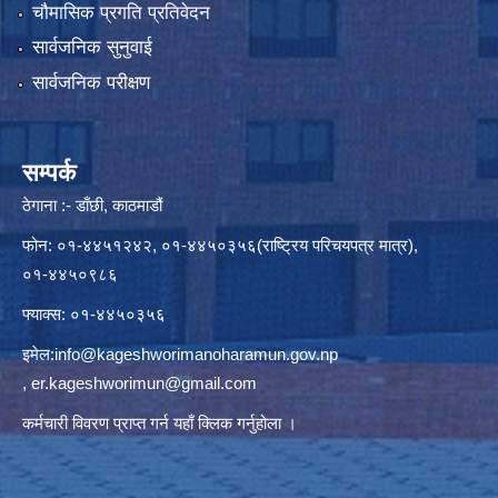
चौमासिक प्रगति प्रतिवेदन
सार्वजनिक सुनुवाई
सार्वजनिक परीक्षण
सम्पर्क
ठेगाना :- डाँछी, काठमाडौं
फोन: ०१-४४५१२४२, ०१-४४५०३५६(राष्ट्रिय परिचयपत्र मात्र),
०१-४४५०९८६
फ्याक्स: ०१-४४५०३५६
इमेल:
info@kageshworimanoharamun.gov.np
,
er.kageshworimun@gmail.com
कर्मचारी विवरण प्राप्त गर्न
यहाँ क्लिक
गर्नुहोला ।