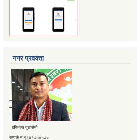
नगर प्रवक्ता
हरिभक्त पुडासैनी
सम्पर्क नंः९८४१७५०५७०