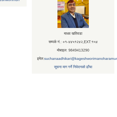
माधव खतिवडा
सम्पर्क नं.: ०१-४४५१२४२,EXT:१५४
मोबाइल: 9849413290
इमेल:
suchanaadhikari@kageshworimanoharamun
सूचना माग गर्ने निवेदनको ढाँचा