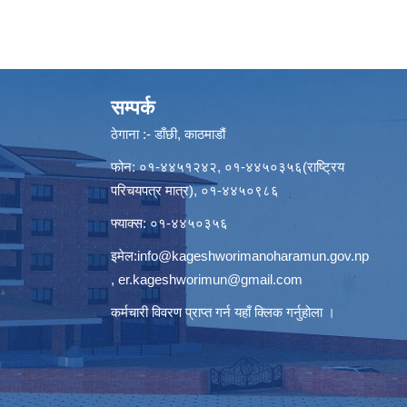
सम्पर्क
ठेगाना :- डाँछी, काठमाडौं
फोन: ०१-४४५१२४२, ०१-४४५०३५६(राष्ट्रिय
परिचयपत्र मात्र), ०१-४४५०९८६
फ्याक्स: ०१-४४५०३५६
इमेल:
info@kageshworimanoharamun.gov.np
,
er.kageshworimun@gmail.com
कर्मचारी विवरण प्राप्त गर्न
यहाँ क्लिक
गर्नुहोला ।