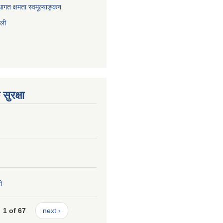
ागत क्षमता स्वमूल्याङ्कन
ाली
सुरक्षा
ी
1 of 67
next ›