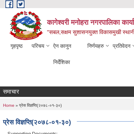
Skip to main content
कागेश्वरी मनोहरा नगरपालिका कार्
"सबल,सक्षम सुशासनयुक्त विकासमुखी स्था
गृहपृष्ठ
परिचय
ऐन कानुन
निर्णयहरु
प्रतिवेदन
निर्देशिका
समाचार
You are here
Home
» प्रेस विज्ञप्ति(२०७८-०१-३०)
प्रेस विज्ञप्ति(२०७८-०१-३०)
Supporting Documents: