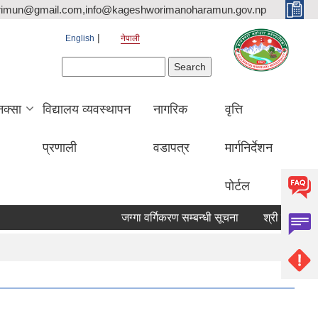
rimun@gmail.com,info@kageshworimanoharamun.gov.np
English
नेपाली
Search form
Search
क्सा
विद्यालय व्यवस्थापन
नागरिक
वृत्ति
प्रणाली
वडापत्र
मार्गनिर्देशन
पोर्टल
जग्गा वर्गिकरण सम्बन्धी सूचना
श्री सिद्दि गणेश मा.व