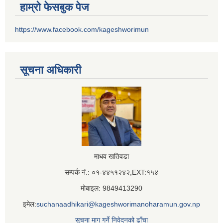
हाम्रो फेसबुक पेज
https://www.facebook.com/kageshworimun
सूचना अधिकारी
माधव खतिवडा
सम्पर्क नं.: ०१-४४५१२४२,EXT:१५४
मोबाइल: 9849413290
इमेल:
suchanaadhikari@kageshworimanoharamun.gov.np
सूचना माग गर्ने निवेदनको ढाँचा