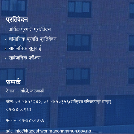
प्रतिवेदन
वार्षिक प्रगति प्रतिवेदन
चौमासिक प्रगति प्रतिवेदन
सार्वजनिक सुनुवाई
सार्वजनिक परीक्षण
सम्पर्क
ठेगाना :- डाँछी, काठमाडौं
फोन: ०१-४४५१२४२, ०१-४४५०३५६(राष्ट्रिय परिचयपत्र मात्र),
०१-४४५०९८६
फ्याक्स: ०१-४४५०३५६
इमेल:
info@kageshworimanoharamun.gov.np