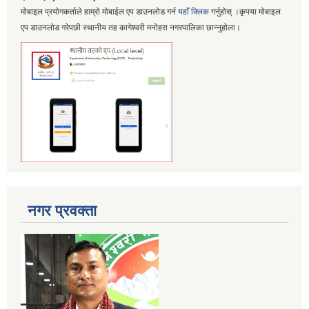
मोबाइल प्रयोगकर्ताले हाम्रो मोबाईल एप डाउनलोड गर्न
यहाँ क्लिक
गर्नुहोस् ।कृपया मोबाइल
एप डाउनलोड गरेपछी स्थानीय तह कागेश्वरी मनोहरा नगरपालिका छान्नुहोला।
नगर प्रवक्ता