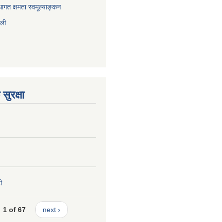
ागत क्षमता स्वमूल्याङ्कन
ाली
सुरक्षा
ी
1 of 67
next ›