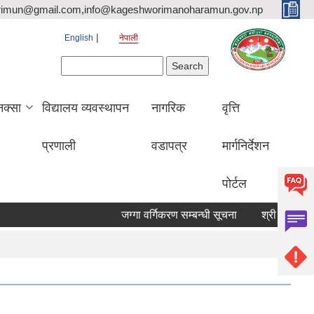
rimun@gmail.com,info@kageshworimanoharamun.gov.np
English
नेपाली
Search form
Search
क्सा
विद्यालय व्यवस्थापन
नागरिक
वृत्ति
प्रणाली
वडापत्र
मार्गनिर्देशन
पोर्टल
जग्गा वर्गिकरण सम्बन्धी सूचना
श्री सिद्दि गणेश मा