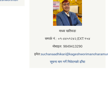
माधव खतिवडा
सम्पर्क नं.: ०१-४४५१२४२,EXT:१५४
मोबाइल: 9849413290
इमेल:
suchanaadhikari@kageshworimanoharamun
सूचना माग गर्ने निवेदनको ढाँचा