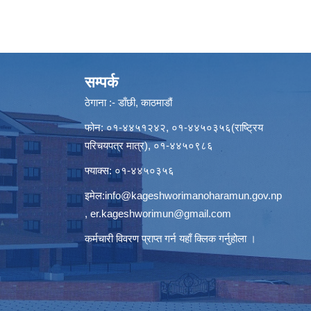
सम्पर्क
ठेगाना :- डाँछी, काठमाडौं
फोन: ०१-४४५१२४२, ०१-४४५०३५६(राष्ट्रिय
परिचयपत्र मात्र), ०१-४४५०९८६
फ्याक्स: ०१-४४५०३५६
इमेल:
info@kageshworimanoharamun.gov.np
,
er.kageshworimun@gmail.com
कर्मचारी विवरण प्राप्त गर्न
यहाँ क्लिक
गर्नुहोला ।