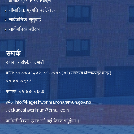
वार्षिक प्रगति प्रतिवेदन
चौमासिक प्रगति प्रतिवेदन
सार्वजनिक सुनुवाई
सार्वजनिक परीक्षण
सम्पर्क
ठेगाना :- डाँछी, काठमाडौं
फोन: ०१-४४५१२४२, ०१-४४५०३५६(राष्ट्रिय परिचयपत्र मात्र),
०१-४४५०९८६
फ्याक्स: ०१-४४५०३५६
इमेल:
info@kageshworimanoharamun.gov.np
,
er.kageshworimun@gmail.com
कर्मचारी विवरण प्राप्त गर्न
यहाँ क्लिक
गर्नुहोला ।