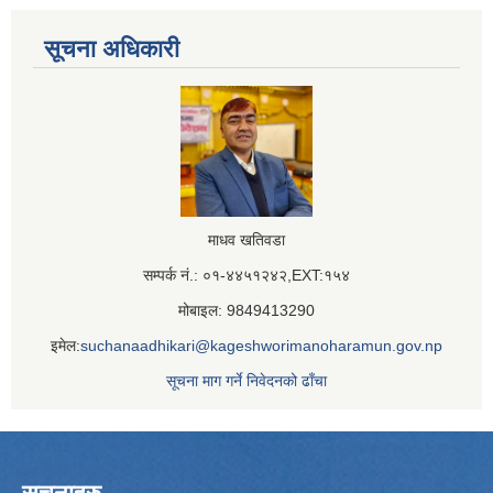
सूचना अधिकारी
माधव खतिवडा
सम्पर्क नं.: ०१-४४५१२४२,EXT:१५४
मोबाइल: 9849413290
इमेल:
suchanaadhikari@kageshworimanoharamun.gov.np
सूचना माग गर्ने निवेदनको ढाँचा