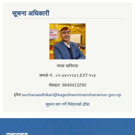
सूचना अधिकारी
माधव खतिवडा
सम्पर्क नं.: ०१-४४५१२४२,EXT:१५४
मोबाइल: 9849413290
इमेल:
suchanaadhikari@kageshworimanoharamun.gov.np
सूचना माग गर्ने निवेदनको ढाँचा