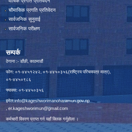
वार्षिक प्रगति प्रतिवेदन
चौमासिक प्रगति प्रतिवेदन
सार्वजनिक सुनुवाई
सार्वजनिक परीक्षण
सम्पर्क
ठेगाना :- डाँछी, काठमाडौं
फोन: ०१-४४५१२४२, ०१-४४५०३५६(राष्ट्रिय परिचयपत्र मात्र),
०१-४४५०९८६
फ्याक्स: ०१-४४५०३५६
इमेल:
info@kageshworimanoharamun.gov.np
,
er.kageshworimun@gmail.com
कर्मचारी विवरण प्राप्त गर्न
यहाँ क्लिक
गर्नुहोला ।