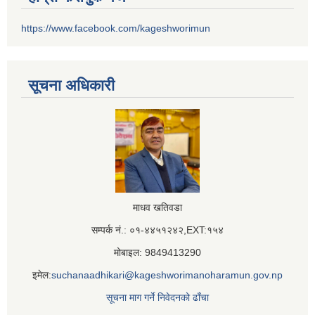
https://www.facebook.com/kageshworimun
सूचना अधिकारी
माधव खतिवडा
सम्पर्क नं.: ०१-४४५१२४२,EXT:१५४
मोबाइल: 9849413290
इमेल:
suchanaadhikari@kageshworimanoharamun.gov.np
सूचना माग गर्ने निवेदनको ढाँचा