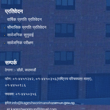
प्रतिवेदन
वार्षिक प्रगति प्रतिवेदन
चौमासिक प्रगति प्रतिवेदन
सार्वजनिक सुनुवाई
सार्वजनिक परीक्षण
सम्पर्क
ठेगाना :- डाँछी, काठमाडौं
फोन: ०१-४४५१२४२, ०१-४४५०३५६(राष्ट्रिय परिचयपत्र मात्र),
०१-४४५०९८६
फ्याक्स: ०१-४४५०३५६
इमेल:
info@kageshworimanoharamun.gov.np
,
er.kageshworimun@gmail.com