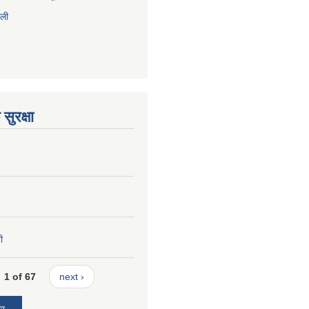
ाली
सुरक्षा
ी
1 of 67
next ›
ार