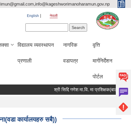
rimun@gmail.com,info@kageshworimanoharamun.gov.np
English
नेपाली
Search form
Search
क्सा
विद्यालय व्यवस्थापन
नागरिक
वृत्ति
प्रणाली
वडापत्र
मार्गनिर्देशन
पोर्टल
श्री सिद्दि गणेश मा.वि. मा प्रशिक्षक(बाली विज्ञान) आवश
ना(वडा कार्यालयहरु सबै))