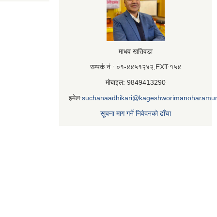
माधव खतिवडा
सम्पर्क नं.: ०१-४४५१२४२,EXT:१५४
मोबाइल: 9849413290
इमेल:
suchanaadhikari@kageshworimanoharamun
सूचना माग गर्ने निवेदनको ढाँचा