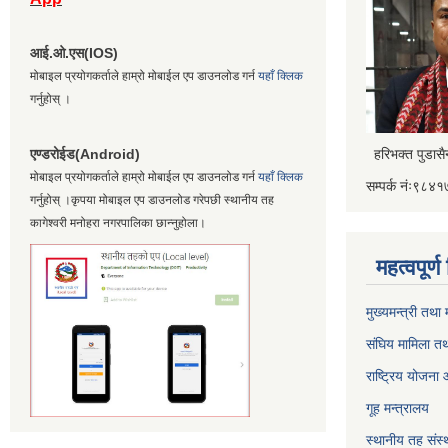
आई.ओ.एस(IOS)
मोबाइल प्रयोगकर्ताले हाम्रो मोबाईल एप डाउनलोड गर्न
यहाँ क्लिक
गर्नुहोस् ।
एण्डरोईड(Android)
हरिभक्त पुडास
मोबाइल प्रयोगकर्ताले हाम्रो मोबाईल एप डाउनलोड गर्न
यहाँ क्लिक
सम्पर्क नंः९८
गर्नुहोस् ।कृपया मोबाइल एप डाउनलोड गरेपछी स्थानीय तह
कागेश्वरी मनोहरा नगरपालिका छान्नुहोला।
महत्वपूर्
मुख्यमन्त्री तथा
संघिय मामिला तथ
राष्ट्रिय योजना
गूह मन्त्रालय
स्थानीय तह संस्थ