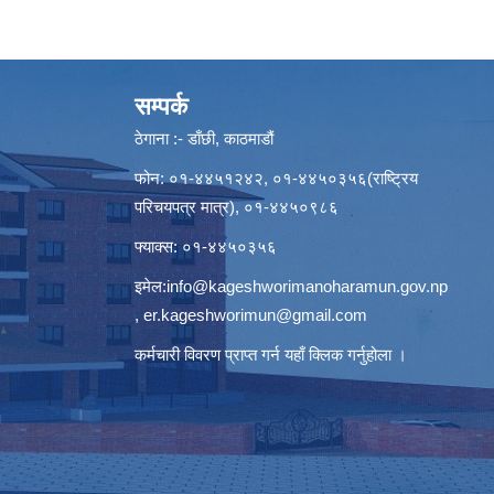
सम्पर्क
ठेगाना :- डाँछी, काठमाडौं
फोन: ०१-४४५१२४२, ०१-४४५०३५६(राष्ट्रिय
परिचयपत्र मात्र), ०१-४४५०९८६
फ्याक्स: ०१-४४५०३५६
इमेल:
info@kageshworimanoharamun.gov.np
,
er.kageshworimun@gmail.com
कर्मचारी विवरण प्राप्त गर्न
यहाँ क्लिक
गर्नुहोला ।