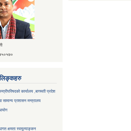
ैनी
४१७५०५७०
ण लिङ्कहरु
 मन्त्रीपरिषदको कार्यालय ,बागमती प्रदेश
ा सामान्य प्रशासन मन्त्रालय
 आयोग
ागत क्षमता स्वमूल्याङ्कन