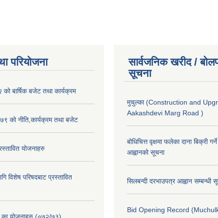
था परियोजना
सार्वजनिक खरीद / बोलप
सूचना
ो बार्षिक बजेट तथा कार्यक्रम
मुचुल्का (Construction and Upg
Aakashdevi Marg Road )
९ को नीति,कार्यक्रम तथा बजेट
बोधिचित्त वृक्षमा फलेका दाना बिक्री गर्न
स्तावित योजनाहरु
आह्वानको सूचना
ि विशेष परिषदबाट प्रस्तावित
सिलबन्दी दरभाउपत्र आह्वान सम्बन्धी 
Bid Opening Record (Muchulk
. का योजनाहरु (०७२/७३)