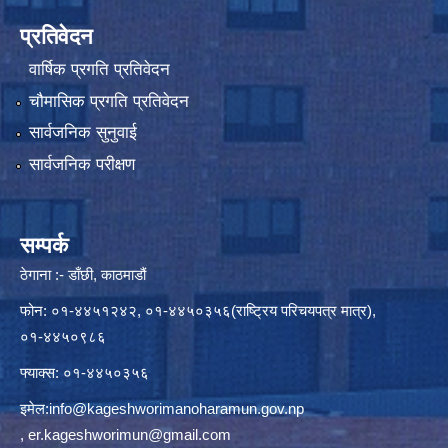
प्रतिवेदन
वार्षिक प्रगति प्रतिवेदन
चौमासिक प्रगति प्रतिवेदन
सार्वजनिक सुनुवाई
सार्वजनिक परीक्षण
सम्पर्क
ठेगाना :- डाँछी, काठमाडौं
फोन: ०१-४४५१२४२, ०१-४४५०३५६(राष्ट्रिय परिचयपत्र मात्र),
०१-४४५०९८६
फ्याक्स: ०१-४४५०३५६
इमेल:
info@kageshworimanoharamun.gov.np
,
er.kageshworimun@gmail.com