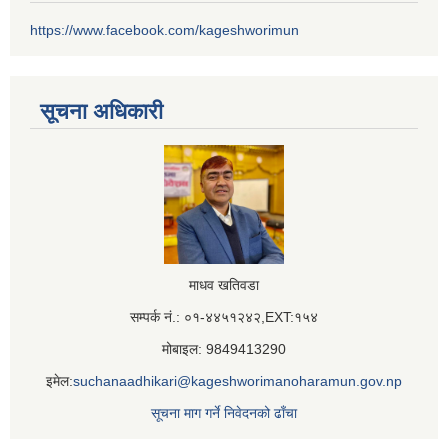
https://www.facebook.com/kageshworimun
सूचना अधिकारी
माधव खतिवडा
सम्पर्क नं.: ०१-४४५१२४२,EXT:१५४
मोबाइल: 9849413290
इमेल:
suchanaadhikari@kageshworimanoharamun.gov.np
सूचना माग गर्ने निवेदनको ढाँचा