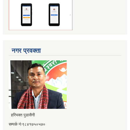
नगर प्रवक्ता
हरिभक्त पुडासैनी
सम्पर्क नंः९८४१७५०५७०