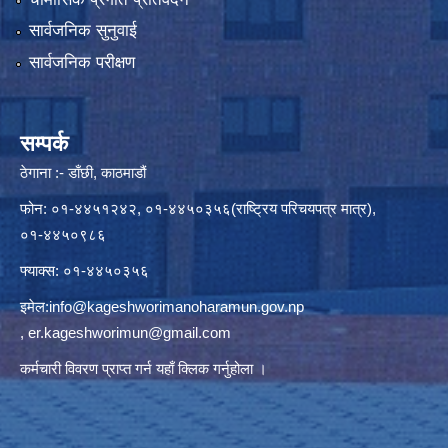
सार्वजनिक सुनुवाई
सार्वजनिक परीक्षण
सम्पर्क
ठेगाना :- डाँछी, काठमाडौं
फोन: ०१-४४५१२४२, ०१-४४५०३५६(राष्ट्रिय परिचयपत्र मात्र),
०१-४४५०९८६
फ्याक्स: ०१-४४५०३५६
इमेल:
info@kageshworimanoharamun.gov.np
,
er.kageshworimun@gmail.com
कर्मचारी विवरण प्राप्त गर्न
यहाँ क्लिक
गर्नुहोला ।