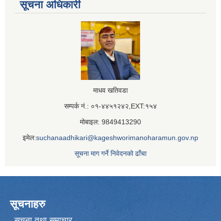
सूचना अधिकारी
माधव खतिवडा
सम्पर्क नं.: ०१-४४५१२४२,EXT:१५४
मोबाइल: 9849413290
इमेल:
suchanaadhikari@kageshworimanoharamun.gov.np
सूचना माग गर्ने निवेदनको ढाँचा
सूचनाहरु
सूचना तथा समाचार