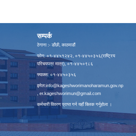
सम्पर्क
ठेगाना :- डाँछी, काठमाडौं
फोन: ०१-४४५१२४२, ०१-४४५०३५६(राष्ट्रिय
परिचयपत्र मात्र), ०१-४४५०९८६
फ्याक्स: ०१-४४५०३५६
इमेल:
info@kageshworimanoharamun.gov.np
,
er.kageshworimun@gmail.com
कर्मचारी विवरण प्राप्त गर्न
यहाँ क्लिक
गर्नुहोला ।