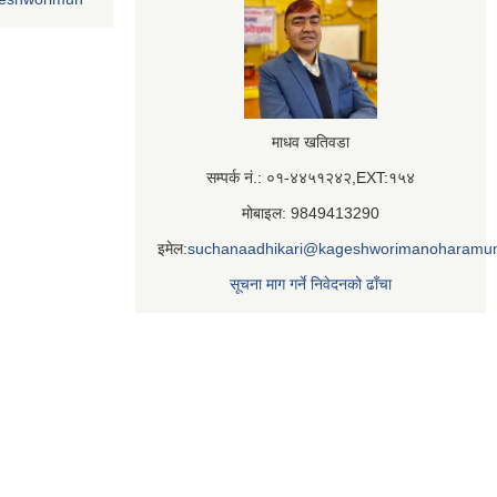
माधव खतिवडा
सम्पर्क नं.: ०१-४४५१२४२,EXT:१५४
मोबाइल: 9849413290
इमेल:
suchanaadhikari@kageshworimanoharamun
सूचना माग गर्ने निवेदनको ढाँचा