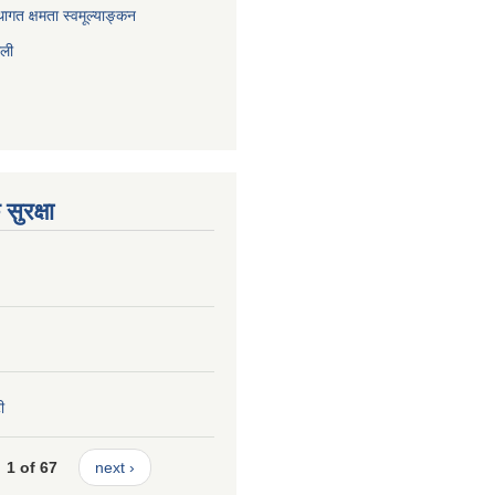
ागत क्षमता स्वमूल्याङ्कन
ाली
सुरक्षा
ी
1 of 67
next ›