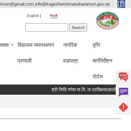
rimun@gmail.com,info@kageshworimanoharamun.gov.np
English
नेपाली
Search form
Search
क्सा
विद्यालय व्यवस्थापन
नागरिक
वृत्ति
प्रणाली
वडापत्र
मार्गनिर्देशन
पोर्टल
श्री सिद्दि गणेश मा.वि. मा प्रशिक्षक(बाली विज्ञान) आवश्यक