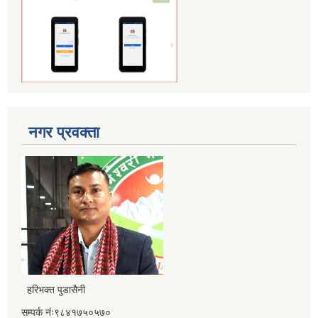
नगर प्रवक्ता
हरिभक्त पुडासैनी
सम्पर्क नंः९८४१७५०५७०