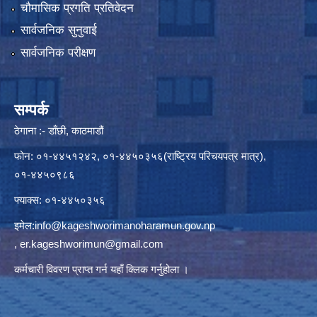
चौमासिक प्रगति प्रतिवेदन
सार्वजनिक सुनुवाई
सार्वजनिक परीक्षण
सम्पर्क
ठेगाना :- डाँछी, काठमाडौं
फोन: ०१-४४५१२४२, ०१-४४५०३५६(राष्ट्रिय परिचयपत्र मात्र),
०१-४४५०९८६
फ्याक्स: ०१-४४५०३५६
इमेल:
info@kageshworimanoharamun.gov.np
,
er.kageshworimun@gmail.com
कर्मचारी विवरण प्राप्त गर्न
यहाँ क्लिक
गर्नुहोला ।