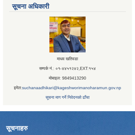
सूचना अधिकारी
माधव खतिवडा
सम्पर्क नं.: ०१-४४५१२४२,EXT:१५४
मोबाइल: 9849413290
इमेल:
suchanaadhikari@kageshworimanoharamun.gov.np
सूचना माग गर्ने निवेदनको ढाँचा
सूचनाहरु