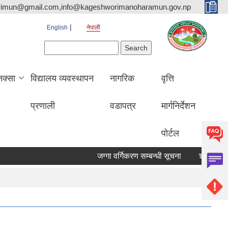
rimun@gmail.com,info@kageshworimanoharamun.gov.np
English
नेपाली
Search form
Search
क्सा
विद्यालय व्यवस्थापन
नागरिक
वृत्ति
प्रणाली
वडापत्र
मार्गनिर्देशन
पोर्टल
जग्गा वर्गिकरण सम्बन्धी सूचना
श्री सिद्दि गणेश 