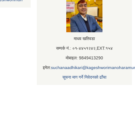
माधव खतिवडा
सम्पर्क नं.: ०१-४४५१२४२,EXT:१५४
मोबाइल: 9849413290
इमेल:
suchanaadhikari@kageshworimanoharamun
सूचना माग गर्ने निवेदनको ढाँचा