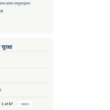
ागत क्षमता स्वमूल्याङ्कन
ाली
सुरक्षा
ी
1 of 67
next ›