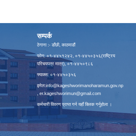
सम्पर्क
ठेगाना :- डाँछी, काठमाडौं
फोन: ०१-४४५१२४२, ०१-४४५०३५६(राष्ट्रिय
परिचयपत्र मात्र), ०१-४४५०९८६
फ्याक्स: ०१-४४५०३५६
इमेल:
info@kageshworimanoharamun.gov.np
,
er.kageshworimun@gmail.com
कर्मचारी विवरण प्राप्त गर्न
यहाँ क्लिक
गर्नुहोला ।