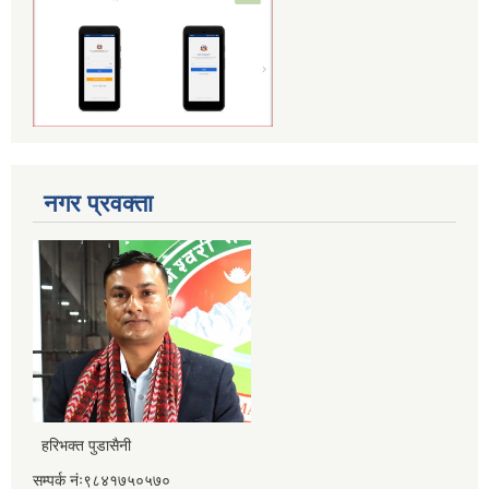
नगर प्रवक्ता
हरिभक्त पुडासैनी
सम्पर्क नंः९८४१७५०५७०