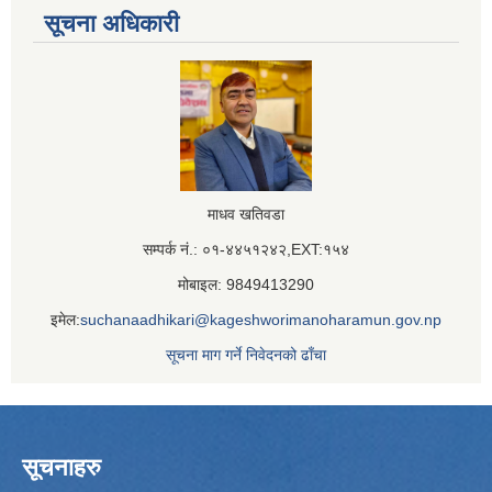
सूचना अधिकारी
माधव खतिवडा
सम्पर्क नं.: ०१-४४५१२४२,EXT:१५४
मोबाइल: 9849413290
इमेल:
suchanaadhikari@kageshworimanoharamun.gov.np
सूचना माग गर्ने निवेदनको ढाँचा
सूचनाहरु