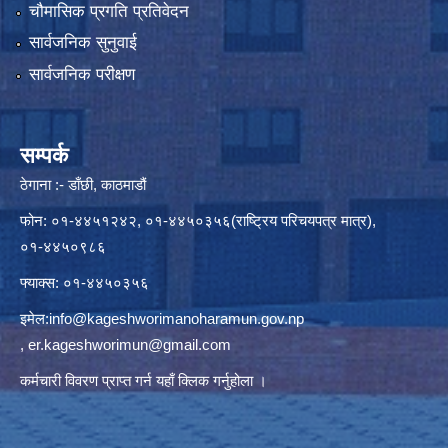
चौमासिक प्रगति प्रतिवेदन
सार्वजनिक सुनुवाई
सार्वजनिक परीक्षण
सम्पर्क
ठेगाना :- डाँछी, काठमाडौं
फोन: ०१-४४५१२४२, ०१-४४५०३५६(राष्ट्रिय परिचयपत्र मात्र),
०१-४४५०९८६
फ्याक्स: ०१-४४५०३५६
इमेल:
info@kageshworimanoharamun.gov.np
,
er.kageshworimun@gmail.com
कर्मचारी विवरण प्राप्त गर्न
यहाँ क्लिक
गर्नुहोला ।