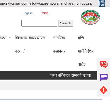
rimun@gmail.com,info@kageshworimanoharamun.gov.np
English
नेपाली
Search form
Search
क्सा
विद्यालय व्यवस्थापन
नागरिक
वृत्ति
प्रणाली
वडापत्र
मार्गनिर्देशन
पोर्टल
जग्गा वर्गिकरण सम्बन्धी सूचना
श्री सिद्दि गणे