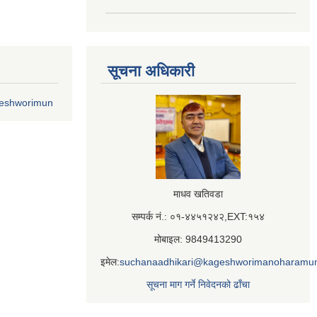
सूचना अधिकारी
geshworimun
माधव खतिवडा
सम्पर्क नं.: ०१-४४५१२४२,EXT:१५४
मोबाइल: 9849413290
इमेल:
suchanaadhikari@kageshworimanoharamun
सूचना माग गर्ने निवेदनको ढाँचा