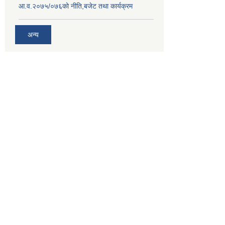
आ.व.२०७५/०७६को नीति,बजेट तथा कार्यक्रम
अन्य