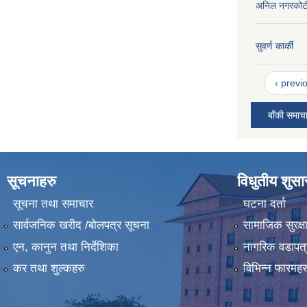
अनिल नगरकोट
सुवर्ण कार्की
‹ previ
बाँकी समाच
सूचनाहरु
विधुतीय शुस
सूचना तथा समाचार
घटना दर्ता
सार्वजनिक खरीद /बोलपत्र सूचना
सामाजिक सुरक्ष
एन, कानुन तथा निर्देशिका
नागरिक वडापत्
कर तथा शुल्कहरु
विभिन्न फारमहर