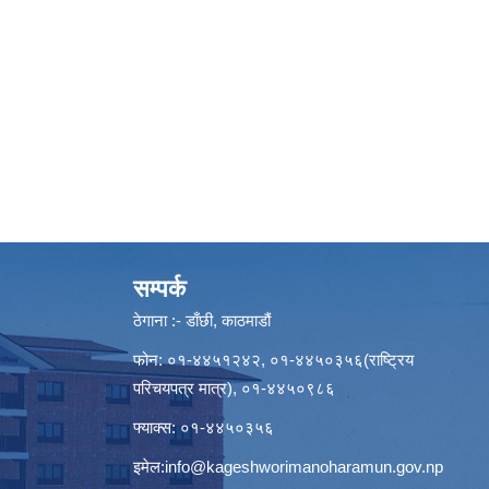
सम्पर्क
ठेगाना :- डाँछी, काठमाडौं
फोन: ०१-४४५१२४२, ०१-४४५०३५६(राष्ट्रिय
परिचयपत्र मात्र), ०१-४४५०९८६
फ्याक्स: ०१-४४५०३५६
इमेल:
info@kageshworimanoharamun.gov.np