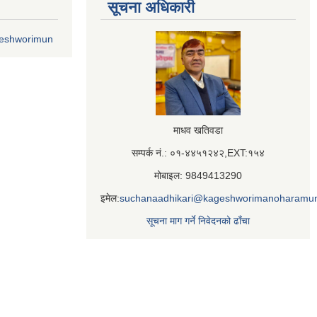
सूचना अधिकारी
geshworimun
माधव खतिवडा
सम्पर्क नं.: ०१-४४५१२४२,EXT:१५४
मोबाइल: 9849413290
इमेल:
suchanaadhikari@kageshworimanoharamun
सूचना माग गर्ने निवेदनको ढाँचा