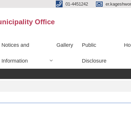
01-4451242
er.kageshwo
icipality Office
Notices and
Gallery
Public
Ho
Information
Disclosure