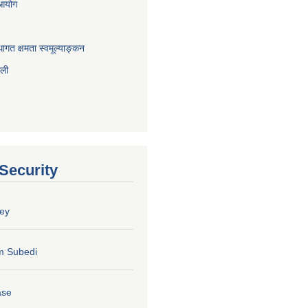
 आयोग
ागत क्षमता स्वमूल्याङ्कन
ाली
 Security
ey
m Subedi
ase