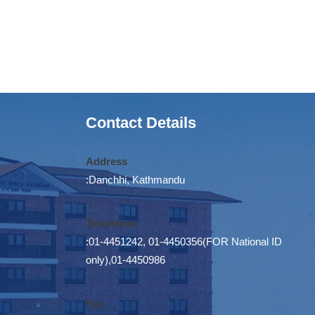
Contact Details
Address
:Danchhi, Kathmandu
Telephone
:01-4451242, 01-4450356(FOR National ID
only),01-4450986
Fax