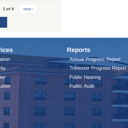
1 of 4
next ›
ices
Reports
ation
Annual Progress Report
ity
Trimester Progress Report
ter
Public Hearing
Letter
Public Audit