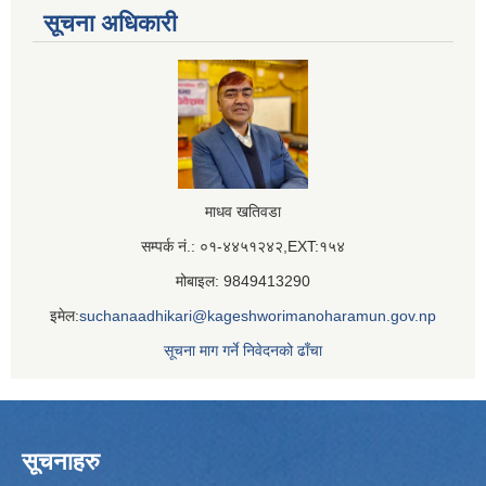
सूचना अधिकारी
माधव खतिवडा
सम्पर्क नं.: ०१-४४५१२४२,EXT:१५४
मोबाइल: 9849413290
इमेल:
suchanaadhikari@kageshworimanoharamun.gov.np
सूचना माग गर्ने निवेदनको ढाँचा
सूचनाहरु