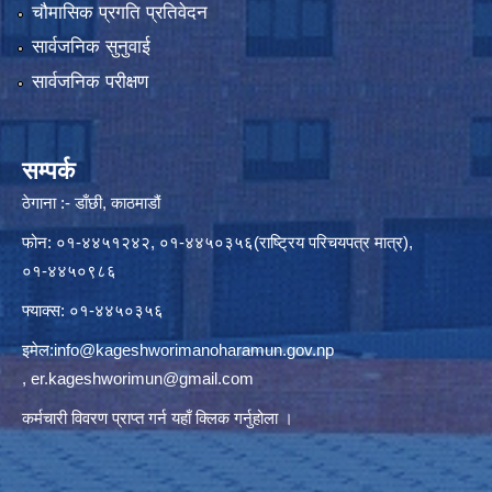
चौमासिक प्रगति प्रतिवेदन
सार्वजनिक सुनुवाई
सार्वजनिक परीक्षण
सम्पर्क
ठेगाना :- डाँछी, काठमाडौं
फोन: ०१-४४५१२४२, ०१-४४५०३५६(राष्ट्रिय परिचयपत्र मात्र),
०१-४४५०९८६
फ्याक्स: ०१-४४५०३५६
इमेल:
info@kageshworimanoharamun.gov.np
,
er.kageshworimun@gmail.com
कर्मचारी विवरण प्राप्त गर्न
यहाँ क्लिक
गर्नुहोला ।