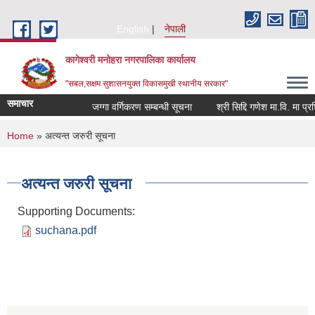
Skip to main content
English
नेपाली
कागेश्वरी मनोहरा नगरपालिका कार्यालय
"सबल,सक्षम सुशासनयुक्त विकासमुखी स्थानीय सरकार"
समाचार
जग्गा वर्गिकरण सम्बन्धी सूचना
श्री सिद्दि गणेश मा.वि. मा प्रशिक्ष
You are here
Home
» अत्यन्त जरुरी सूचना
अत्यन्त जरुरी सूचना
Supporting Documents:
suchana.pdf