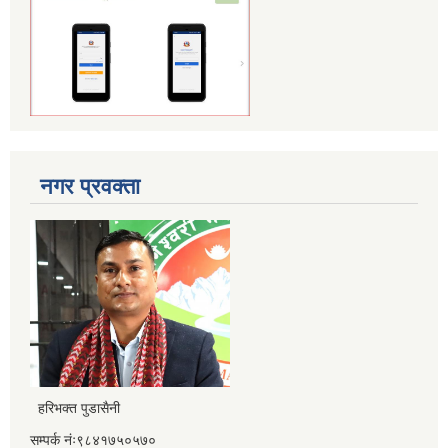
नगर प्रवक्ता
हरिभक्त पुडासैनी
सम्पर्क नंः९८४१७५०५७०