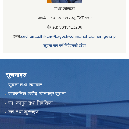
माधव खतिवडा
सम्पर्क नं.: ०१-४४५१२४२,EXT:१५४
मोबाइल: 9849413290
इमेल:
suchanaadhikari@kageshworimanoharamun.gov.np
सूचना माग गर्ने निवेदनको ढाँचा
सूचनाहरु
सूचना तथा समाचार
सार्वजनिक खरीद /बोलपत्र सूचना
एन, कानुन तथा निर्देशिका
कर तथा शुल्कहरु