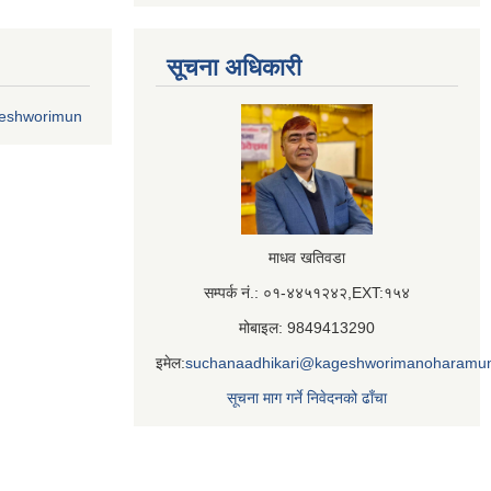
सूचना अधिकारी
geshworimun
माधव खतिवडा
सम्पर्क नं.: ०१-४४५१२४२,EXT:१५४
मोबाइल: 9849413290
इमेल:
suchanaadhikari@kageshworimanoharamun
सूचना माग गर्ने निवेदनको ढाँचा