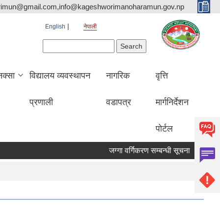
rimun@gmail.com,info@kageshworimanoharamun.gov.np
English
नेपाली
Search form
Search
क्सा
विद्यालय व्यवस्थापन
नागरिक
वृत्ति
प्रणाली
वडापत्र
मार्गनिर्देशन
पोर्टल
जग्गा वर्गिकरण सम्बन्धी सूचना
श्री सिद्द