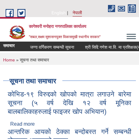
Skip to main content
English
नेपाली
कागेश्वरी मनोहरा नगरपालिका कार्यालय
"सबल,सक्षम सुशासनयुक्त विकासमुखी स्थानीय सरकार"
समाचार
जग्गा वर्गिकरण सम्बन्धी सूचना
श्री सिद्दि गणेश मा.वि. मा प्रशिक्षक(बाली 
You are here
Home
» सूचना तथा समाचार
सूचना तथा समाचार
कोभिड-१९ विरुद्दको खोपको मात्रा लगाउने बारेमा
सूचना (५ वर्ष देखि १२ वर्ष मूनिका
बालबालिकाहरुलाई फाइजर खोप अभियान)
Read more
about कोभिड-१९ विरुद्दको खोपको मात्रा लगाउने बारेमा
आन्तरिक आयको ठेक्का बन्दोबस्त गर्ने सम्बन्धी
सूचना (५ वर्ष देखि १२ वर्ष मूनिका बालबालिकाहरुलाई
फाइजर खोप अभियान)