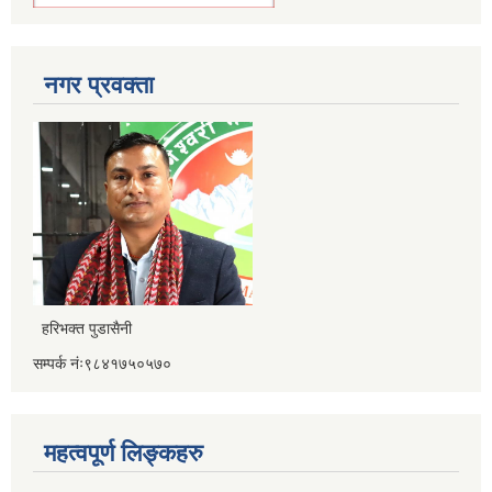
नगर प्रवक्ता
हरिभक्त पुडासैनी
सम्पर्क नंः९८४१७५०५७०
महत्वपूर्ण लिङ्कहरु