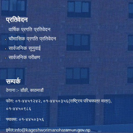
प्रतिवेदन
वार्षिक प्रगति प्रतिवेदन
चौमासिक प्रगति प्रतिवेदन
सार्वजनिक सुनुवाई
सार्वजनिक परीक्षण
सम्पर्क
ठेगाना :- डाँछी, काठमाडौं
फोन: ०१-४४५१२४२, ०१-४४५०३५६(राष्ट्रिय परिचयपत्र मात्र),
०१-४४५०९८६
फ्याक्स: ०१-४४५०३५६
इमेल:
info@kageshworimanoharamun.gov.np