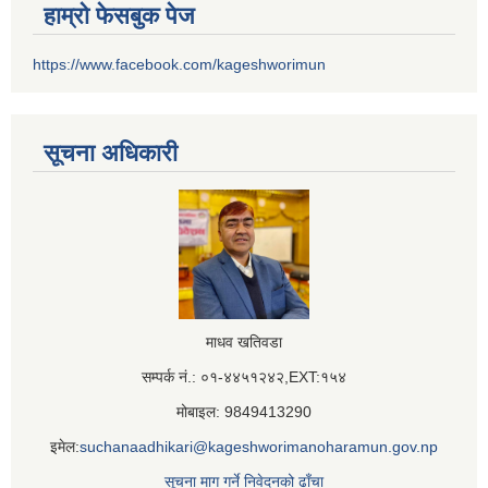
हाम्रो फेसबुक पेज
https://www.facebook.com/kageshworimun
सूचना अधिकारी
माधव खतिवडा
सम्पर्क नं.: ०१-४४५१२४२,EXT:१५४
मोबाइल: 9849413290
इमेल:
suchanaadhikari@kageshworimanoharamun.gov.np
सूचना माग गर्ने निवेदनको ढाँचा