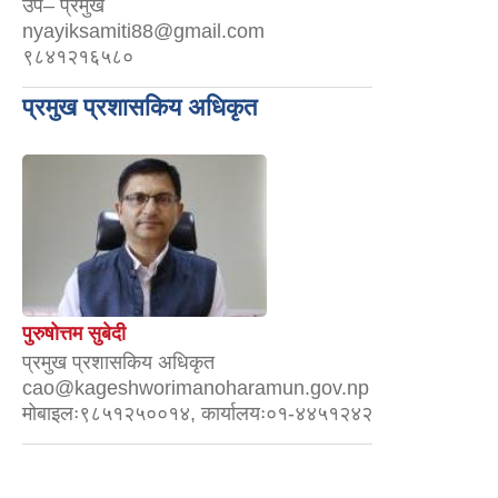
उप– प्रमुख
nyayiksamiti88@gmail.com
९८४१२१६५८०
प्रमुख प्रशासकिय अधिकृत
पुरुषोत्तम सुबेदी
प्रमुख प्रशासकिय अधिकृत
cao@kageshworimanoharamun.gov.np
मोबाइलः९८५१२५००१४, कार्यालयः०१-४४५१२४२