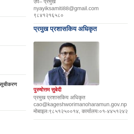
उप– प्रमुख
nyayiksamiti88@gmail.com
९८४१२१६५८०
प्रमुख प्रशासकिय अधिकृत
 सूचीकरण
पुरुषोत्तम सुबेदी
प्रमुख प्रशासकिय अधिकृत
cao@kageshworimanoharamun.gov.np
मोबाइलः९८५१२५००१४, कार्यालयः०१-४४५१२४२