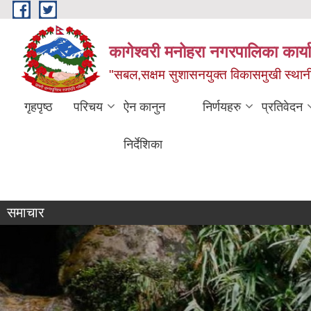
Skip to main content
कागेश्वरी मनोहरा नगरपालिका कार्
"सबल,सक्षम सुशासनयुक्त विकासमुखी स्था
गृहपृष्ठ
परिचय
ऐन कानुन
निर्णयहरु
प्रतिवेदन
निर्देशिका
व्यक्तिगत घटना दर्ता सप्ताह
समाचार