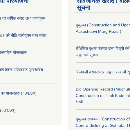
था परियोजना
सार्वजनिक खरीद / बोलप
सूचना
ो बार्षिक बजेट तथा कार्यक्रम
मुचुल्का (Construction and Upg
Aakashdevi Marg Road )
९ को नीति,कार्यक्रम तथा बजेट
बोधिचित्त वृक्षमा फलेका दाना बिक्री गर्न
स्तावित योजनाहरु
आह्वानको सूचना
ि विशेष परिषदबाट प्रस्तावित
सिलबन्दी दरभाउपत्र आह्वान सम्बन्धी 
Bid Opening Record (Muchulk
. का योजनाहरु (०७२/७३)
Construction of Thali Badmi
Hall
 (०७२/७३)
मुचुल्का सम्बन्धमा (Construction o
Centre Building at Gothatar H